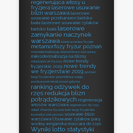
regenerująca włosy u
fryzjera
laserowe usuwanie
blizn warszawa
laserowe
usuwanie przebarwień bielsko
biała
laserowe usuwanie żylaków
laserowe
bielsko biała
zamykanie naczynek
warszawa
loreal wrocław fryzjer
metamorfozy fryzur poznań
mikrodermabrazja diamentowa warszawa
mikrodermabrazja na blizny
nowe trendy
młodzieńcze fryzury
nowe trendy
fryzjerskie 2019
we fryzjerstwie 2019
poznań
targi fryzjerskie
prawidłowa waga
prostowanie keratynowe gdynia
ranking odżywek do
rzęs
redukcja blizn
potrądzikowych
regeneracja
włosów warszawa
regenerum do rzęs
skład
rihanna fryzura bob
targi fryzjersko
usuwanie blizn
kosmetyczne poznań
warszawa
Usuwanie żylaków parą
wodną
wegańska mascara do rzęs
Wyniki lotto statystyki