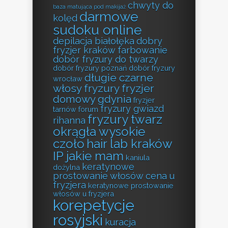
chwyty do
baza matująca pod makijaż
darmowe
kolęd
sudoku online
depilacja białołęka
dobry
fryzjer kraków farbowanie
dobór fryzury do twarzy
dobór fryzury poznań
dobór fryzury
długie czarne
wrocław
włosy fryzury
fryzjer
domowy gdynia
fryzjer
fryzury gwiazd
tarnów forum
fryzury twarz
rihanna
okrągła wysokie
czoło
hair lab kraków
IP jakie mam
kaniula
keratynowe
dożylna
prostowanie włosów cena u
fryzjera
keratynowe prostowanie
włosów u fryzjera
korepetycje
rosyjski
kuracja