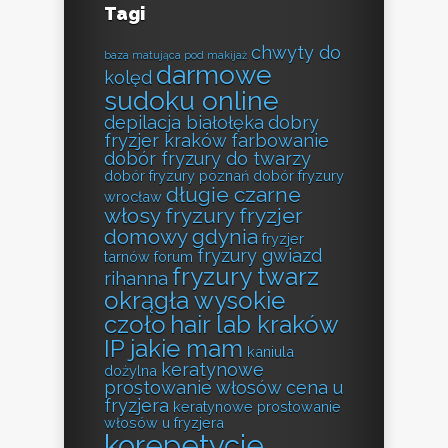
Tagi
chwyty do
baza matująca pod makijaż
darmowe
kolęd
sudoku online
depilacja białołęka
dobry
fryzjer kraków farbowanie
dobór fryzury do twarzy
dobór fryzury poznań
dobór fryzury
długie czarne
wrocław
włosy fryzury
fryzjer
domowy gdynia
fryzjer
fryzury gwiazd
tarnów forum
fryzury twarz
rihanna
okrągła wysokie
czoło
hair lab kraków
IP jakie mam
kaniula
keratynowe
dożylna
prostowanie włosów cena u
fryzjera
keratynowe prostowanie
włosów u fryzjera
korepetycje