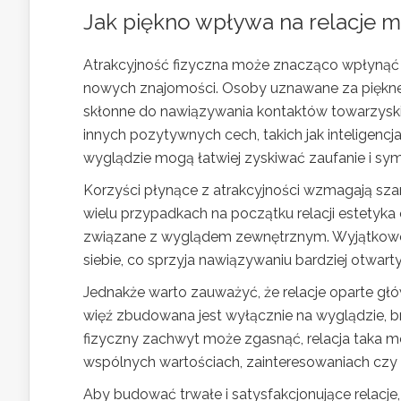
Jak piękno wpływa na relacje m
Atrakcyjność fizyczna może znacząco wpłynąć n
nowych znajomości. Osoby uznawane za piękne z
skłonne do nawiązywania kontaktów towarzyskic
innych pozytywnych cech, takich jak inteligenc
wyglądzie mogą łatwiej zyskiwać zaufanie i sym
Korzyści płynące z atrakcyjności wzmagają sza
wielu przypadkach na początku relacji estetyka
związane z wyglądem zewnętrznym. Wyjątkowo
siebie, co sprzyja nawiązywaniu bardziej otwartyc
Jednakże warto zauważyć, że relacje oparte gł
więź zbudowana jest wyłącznie na wyglądzie, b
fizyczny zachwyt może zgasnąć, relacja taka mo
wspólnych wartościach, zainteresowaniach czy
Aby budować trwałe i satysfakcjonujące relacje