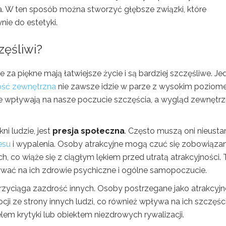
a. W ten sposób można stworzyć głębsze związki, które
ynie do estetyki.
zęśliwi?
za piękne mają łatwiejsze życie i są bardziej szczęśliwe. Je
ość zewnętrzna
nie zawsze idzie w parze z wysokim pozio
które wpływają na nasze poczucie szczęścia, a wygląd zewnętr
ni ludzie, jest
presja społeczna
. Często muszą oni nieusta
esu
i wypalenia. Osoby atrakcyjne mogą czuć się zobowiąza
 co wiąże się z ciągłym lękiem przed utratą atrakcyjności. 
ać na ich zdrowie psychiczne i ogólne samopoczucie.
przyciąga zazdrość innych. Osoby postrzegane jako atrakcyjn
 ze strony innych ludzi, co również wpływa na ich szczęści
lem krytyki lub obiektem niezdrowych rywalizacji.