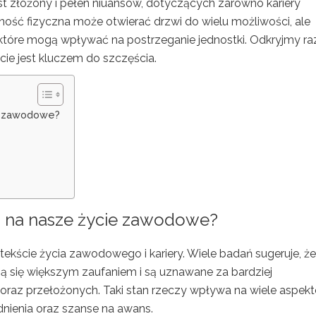
est złożony i pełen niuansów, dotyczących zarówno kariery
yjność fizyczna może otwierać drzwi do wielu możliwości, ale
y, które mogą wpływać na postrzeganie jednostki. Odkryjmy r
ście jest kluczem do szczęścia.
e zawodowe?
 na nasze życie zawodowe?
ekście życia zawodowego i kariery. Wiele badań sugeruje, że
zą się większym zaufaniem i są uznawane za bardziej
raz przełożonych. Taki stan rzeczy wpływa na wiele aspek
nienia oraz szanse na awans.