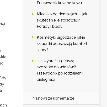
Przewodnik krok po kroku
Mleczko do demakijażu – jak
skutecznie je stosować?
iej
Porady i błędy
Kosmetyki łagodzące: jakie
składniki poprawiają komfort
skóry?
W
ykle
Jak wybrać najlepszą
ść
szczotkę do włosów?
Przewodnik po rodzajach i
 Gdy
pielęgnacji
gdy
na
Najnowsze komentarze
kich