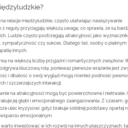
iędzyludzkie?
a relacje międzyludzkie, często ułatwiając nawiązywanie
 reguły przyciągają większą uwagę, co sprawia, że są bardz
h. Ludzie często postrzegają atrakcyjność jako wyznacznik
ja, sympatyczność czy sukces. Dlatego też, osoby o pięknym
patię innych.
nsę na większą liczbę przyjaźni i romantycznych związków. 
 odgrywa kluczową rolę, ponieważ pierwsze wrażenie jest zw
ść i dbałość o swój wygląd mogą również podnosić pewno
h i szczerzejszych interakcji.
ównie na atrakcyjności mogą być powierzchowne i nietrwałe.
rakuje jej głębi i emocjonalnego zaangażowania. Z czasem, 
że ulec kryzysowi, gdyż brakuje solidnej podstawy opartej 
 wsparciu emocjonalnym.
, warto inwestować w ich rozwój na innych płaszczyznach, ta