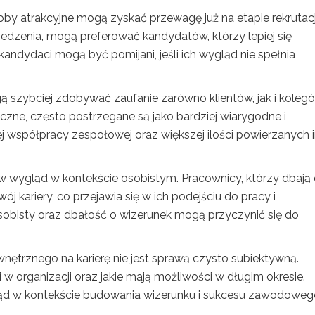
by atrakcyjne mogą zyskać przewagę już na etapie rekrutacj
dzenia, mogą preferować kandydatów, którzy lepiej się
 kandydaci mogą być pomijani, jeśli ich wygląd nie spełnia
 szybciej zdobywać zaufanie zarówno klientów, jak i koleg
yczne, często postrzegane są jako bardziej wiarygodne i
j współpracy zespołowej oraz większej ilości powierzanych 
wygląd w kontekście osobistym. Pracownicy, którzy dbają 
ój kariery, co przejawia się w ich podejściu do pracy i
 osobisty oraz dbałość o wizerunek mogą przyczynić się do
ętrznego na karierę nie jest sprawą czysto subiektywną.
w organizacji oraz jakie mają możliwości w długim okresie.
ygląd w kontekście budowania wizerunku i sukcesu zawodoweg