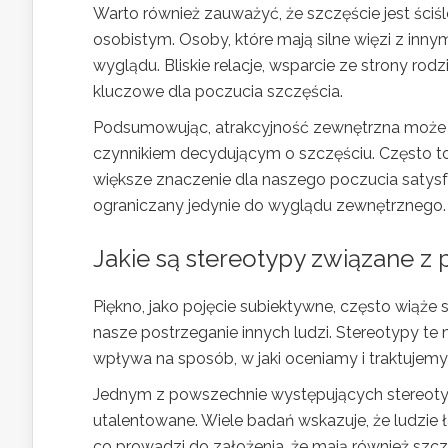
Warto również zauważyć, że szczęście jest ściś
osobistym. Osoby, które mają silne więzi z inny
wyglądu. Bliskie relacje, wsparcie ze strony rod
kluczowe dla poczucia szczęścia.
Podsumowując, atrakcyjność zewnętrzna może w
czynnikiem decydującym o szczęściu. Często t
większe znaczenie dla naszego poczucia satysfak
ograniczany jedynie do wyglądu zewnętrznego.
Jakie są stereotypy związane z
Piękno, jako pojęcie subiektywne, często wiąż
nasze postrzeganie innych ludzi. Stereotypy t
wpływa na sposób, w jaki oceniamy i traktujem
Jednym z powszechnie występujących stereotypó
utalentowane. Wiele badań wskazuje, że ludzie ł
co prowadzi do założenia, że mają również szcz