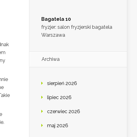
Bagatela 10
fryzjer: salon fryzjerski bagatela
Warszawa
dnak
mem
Archiwa
zny
nnie
sierpień 2026
ne
Takie
lipiec 2026
czerwiec 2026
e
e.
maj 2026