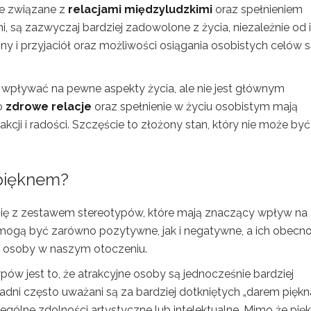
le związane z
relacjami międzyludzkimi
oraz spełnieniem
mi, są zazwyczaj bardziej zadowolone z życia, niezależnie od 
ziny i przyjaciół oraz możliwości osiągania osobistych celów 
pływać na pewne aspekty życia, ale nie jest głównym
o
zdrowe relacje
oraz spełnienie w życiu osobistym mają
cji i radości. Szczęście to złożony stan, który nie może być
 pięknem?
e się z zestawem stereotypów, które mają znaczący wpływ na
e mogą być zarówno pozytywne, jak i negatywne, a ich obecn
y osoby w naszym otoczeniu.
w jest to, że atrakcyjne osoby są jednocześnie bardziej
adni często uważani są za bardziej dotkniętych „darem piękna
ególne zdolności artystyczne lub intelektualne. Mimo że pię