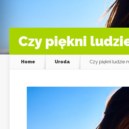
Czy piękni ludzi
Home
Uroda
Czy piękni ludzie 