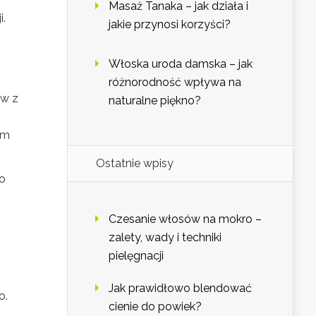
Masaż Tanaka – jak działa i
i.
jakie przynosi korzyści?
Włoska uroda damska – jak
różnorodność wpływa na
ów z
naturalne piękno?
im
Ostatnie wpisy
o
Czesanie włosów na mokro –
zalety, wady i techniki
pielęgnacji
Jak prawidłowo blendować
o.
cienie do powiek?