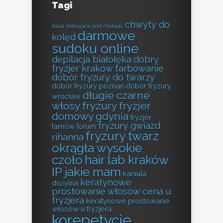
Tagi
chwyty do
baza matująca pod makijaż
darmowe
kolęd
sudoku online
depilacja białołęka
dobry
fryzjer kraków farbowanie
dobór fryzury do twarzy
dobór fryzury poznań
dobór fryzury
długie czarne
wrocław
włosy fryzury
fryzjer
domowy gdynia
fryzjer
fryzury gwiazd
tarnów forum
fryzury twarz
rihanna
okrągła wysokie
czoło
hair lab kraków
IP jakie mam
kaniula
keratynowe
dożylna
prostowanie włosów cena u
fryzjera
keratynowe prostowanie
włosów u fryzjera
korepetycje