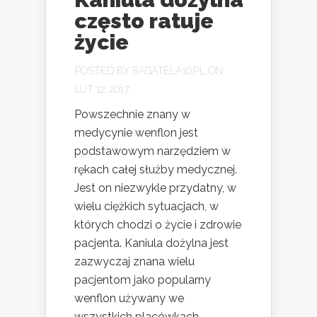
często ratuje
życie
POSTED BY
BAGATELA10.PL
ON
LUT 12, 2017
Powszechnie znany w
medycynie wenflon jest
podstawowym narzędziem w
rękach całej służby medycznej.
Jest on niezwykle przydatny, w
wielu ciężkich sytuacjach, w
których chodzi o życie i zdrowie
pacjenta. Kaniula dożylna jest
zazwyczaj znana wielu
pacjentom jako popularny
wenflon używany we
wszystkich placówkach