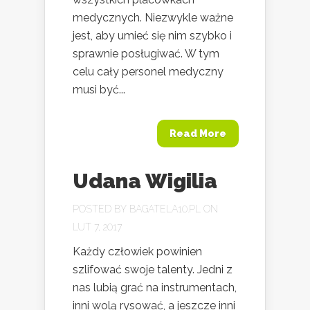
medycznych. Niezwykle ważne
jest, aby umieć się nim szybko i
sprawnie posługiwać. W tym
celu cały personel medyczny
musi być...
Read More
Udana Wigilia
POSTED BY
BAGATELA10.PL
ON
LUT 7, 2017
Każdy człowiek powinien
szlifować swoje talenty. Jedni z
nas lubią grać na instrumentach,
inni wolą rysować, a jeszcze inni