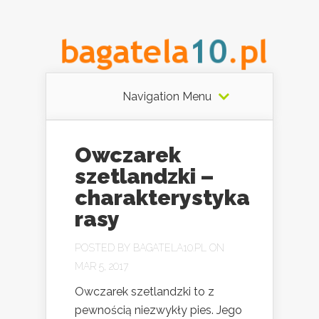
Navigation Menu
Owczarek
szetlandzki –
charakterystyka
rasy
POSTED BY
BAGATELA10.PL
ON
MAR 5, 2017
Owczarek szetlandzki to z
pewnością niezwykły pies. Jego