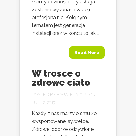
mamy pewności czy usługa
zostanie wykonana w pełni
profesjonalnie. Kolejnym
tematem jest generacja
instalacji oraz w końcu to jaki...
Read More
W trosce o
zdrowe ciało
POSTED BY
BAGATELA10.PL
ON
LUT 12, 2017
Każdy z nas marzy o smukłej i
wysportowanej sylwetce.
Zdrowe, dobrze odżywione