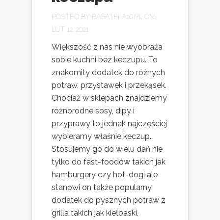
POSTED BY
BAGATELA10.PL
ON
LUT 12, 2021
Większość z nas nie wyobraża
sobie kuchni bez keczupu. To
znakomity dodatek do różnych
potraw, przystawek i przekąsek.
Chociaż w sklepach znajdziemy
różnorodne sosy, dipy i
przyprawy to jednak najczęściej
wybieramy właśnie keczup.
Stosujemy go do wielu dań nie
tylko do fast-foodów takich jak
hamburgery czy hot-dogi ale
stanowi on także popularny
dodatek do pysznych potraw z
grilla takich jak kiełbaski,