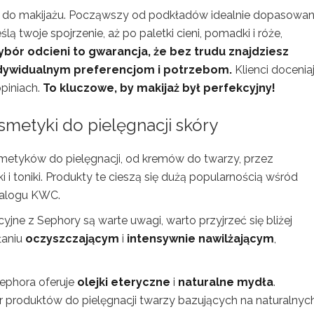
do makijażu. Począwszy od podkładów idealnie dopasowa
lą twoje spojrzenie, aż po paletki cieni, pomadki i róże,
ór odcieni to gwarancja, że bez trudu znajdziesz
ndywidualnym preferencjom i potrzebom.
Klienci docenia
piniach.
To kluczowe, by makijaż był perfekcyjny!
metyki do pielęgnacji skóry
etyków do pielęgnacji, od kremów do twarzy, przez
i toniki. Produkty te cieszą się dużą popularnością wśród
atalogu KWC.
cyjne z Sephory są warte uwagi, warto przyjrzeć się bliżej
łaniu
oczyszczającym
i
intensywnie nawilżającym
,
Sephora oferuje
olejki eteryczne
i
naturalne mydła
.
r produktów do pielęgnacji twarzy bazujących na naturalnyc