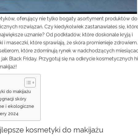
tyków, oferujący nie tylko bogaty asortyment produktów do
gicznych rozwiązań. Czy kiedykolwiek zastanawiałeś się, któr
jwiększe uznanie? Od podkładów, które doskonale kryją i
ki i maseczki, które sprawiają, że skóra promienieje zdrowiem.
sellerom, które zdominują rynek w nadchodzących miesiącac
jak Black Friday. Przygotuj się na odkrycie kosmetycznych h
akijaż!
ki do makijażu
gnacji skóry
ne i ekologiczne
lery 2024
jlepsze
kosmetyki do makijażu