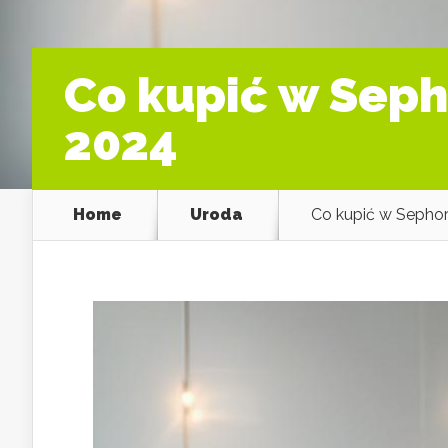
Co kupić w Sep
2024
Home
Uroda
Co kupić w Sepho