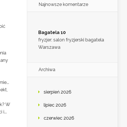
Najnowsze komentarze
pić
Bagatela 10
fryzjer: salon fryzjerski bagatela
Warszawa
nia
iany
Archiwa
ie...
ekt,
sierpień 2026
ok? W
lipiec 2026
i...
czerwiec 2026