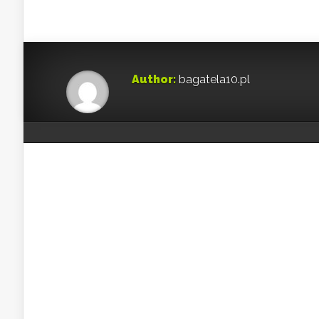
Author:
bagatela10.pl