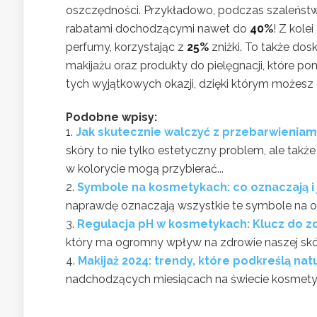
oszczędności. Przykładowo, podczas szaleńs
rabatami dochodzącymi nawet do
40%
! Z kolei
perfumy, korzystając z
25%
zniżki. To także dos
makijażu oraz produkty do pielęgnacji, które p
tych wyjątkowych okazji, dzięki którym możesz 
Podobne wpisy:
Jak skutecznie walczyć z przebarwienia
skóry to nie tylko estetyczny problem, ale takż
w kolorycie mogą przybierać...
Symbole na kosmetykach: co oznaczają i j
naprawdę oznaczają wszystkie te symbole na op
Regulacja pH w kosmetykach: Klucz do z
który ma ogromny wpływ na zdrowie naszej skór
Makijaż 2024: trendy, które podkreślą nat
nadchodzących miesiącach na świecie kosmetykó