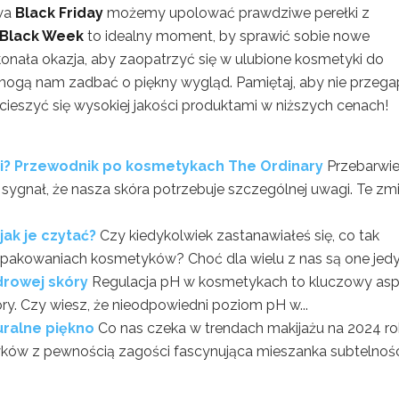
twa
Black Friday
możemy upolować prawdziwe perełki z
Black Week
to idealny moment, by sprawić sobie nowe
konała okazja, aby zaopatrzyć się w ulubione kosmetyki do
omogą nam zadbać o piękny wygląd. Pamiętaj, aby nie przega
cieszyć się wysokiej jakości produktami w niższych cenach!
mi? Przewodnik po kosmetykach The Ordinary
Przebarwie
e sygnał, że nasza skóra potrzebuje szczególnej uwagi. Te zm
ak je czytać?
Czy kiedykolwiek zastanawiałeś się, co tak
akowaniach kosmetyków? Choć dla wielu z nas są one jedyn
drowej skóry
Regulacja pH w kosmetykach to kluczowy asp
y. Czy wiesz, że nieodpowiedni poziom pH w...
uralne piękno
Co nas czeka w trendach makijażu na 2024 r
w z pewnością zagości fascynująca mieszanka subtelności 