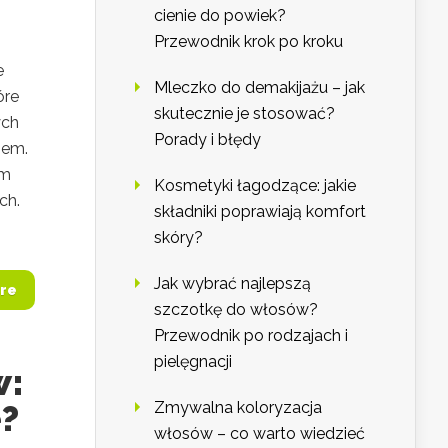
cienie do powiek?
Przewodnik krok po kroku
e
Mleczko do demakijażu – jak
óre
skutecznie je stosować?
ych
Porady i błędy
iem.
em
Kosmetyki łagodzące: jakie
ch.
składniki poprawiają komfort
skóry?
Jak wybrać najlepszą
re
szczotkę do włosów?
Przewodnik po rodzajach i
pielęgnacji
w:
e?
Zmywalna koloryzacja
włosów – co warto wiedzieć