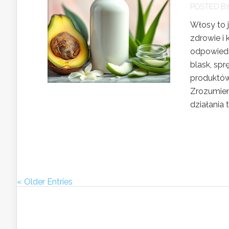
POSTED B
Włosy to 
zdrowie i
odpowiedn
blask, sp
produktów
Zrozumien
działania t
« Older Entries