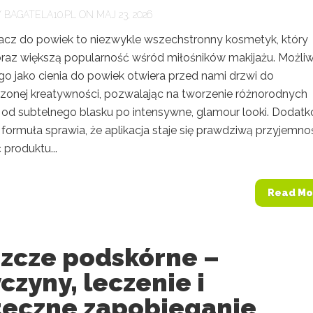
Y
BAGATELA10.PL
ON MAJ 23, 2026
acz do powiek to niezwykle wszechstronny kosmetyk, który
oraz większą popularność wśród miłośników makijażu. Możli
go jako cienia do powiek otwiera przed nami drzwi do
czonej kreatywności, pozwalając na tworzenie różnorodnych
 od subtelnego blasku po intensywne, glamour looki. Dodat
 formuła sprawia, że aplikacja staje się prawdziwą przyjemnoś
 produktu...
Read Mo
szcze podskórne –
czyny, leczenie i
teczne zapobieganie