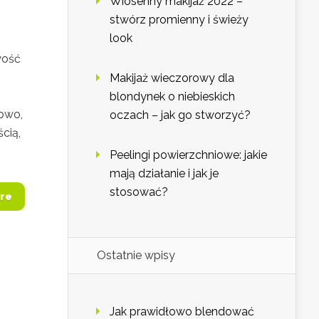
Wiosenny makijaż 2022 –
stwórz promienny i świeży
look
wość
Makijaż wieczorowy dla
blondynek o niebieskich
kowo,
oczach – jak go stworzyć?
cią,
Peelingi powierzchniowe: jakie
mają działanie i jak je
stosować?
re
Ostatnie wpisy
Jak prawidłowo blendować