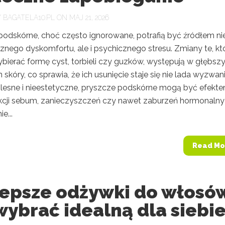
Y
BAGATELA10.PL
ON MAJ 21, 2026
podskórne, choć często ignorowane, potrafią być źródłem ni
cznego dyskomfortu, ale i psychicznego stresu. Zmiany te, kt
bierać formę cyst, torbieli czy guzków, występują w głębsz
skóry, co sprawia, że ich usunięcie staje się nie lada wyzwan
lesne i nieestetyczne, pryszcze podskórne mogą być efekt
cji sebum, zanieczyszczeń czy nawet zaburzeń hormonalny
e...
Read Mo
lepsze odżywki do włosó
wybrać idealną dla siebi