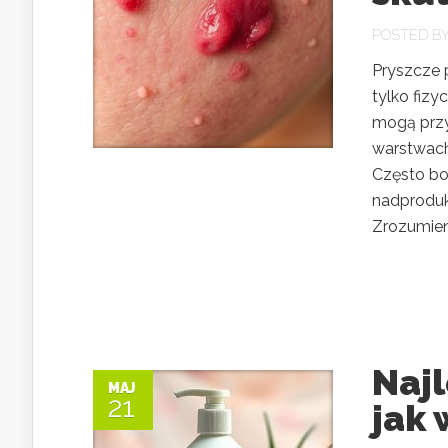
POSTED B
Pryszcze 
tylko fizy
mogą przy
warstwach 
Często bo
nadproduk
Zrozumieni
Naj
MAJ
21
jak 