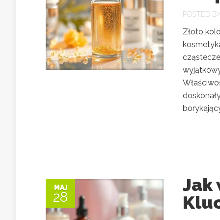
POSTED B
Złoto kolo
kosmetyka
cząstecze
wyjątkowy
Właściwośc
doskonały
borykający
Jak
MAJ
28
Kluc