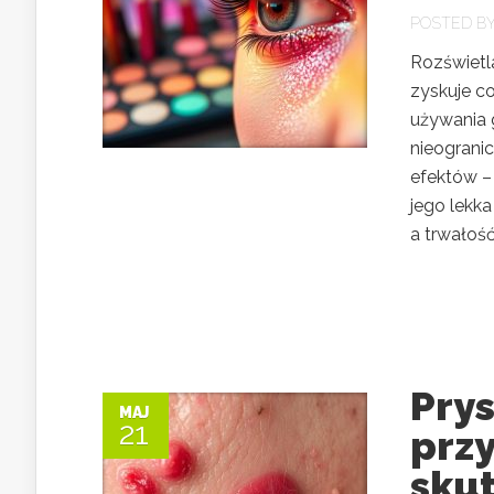
POSTED B
Rozświetl
zyskuje c
używania 
nieograni
efektów –
jego lekka
a trwałość
Pry
MAJ
21
przy
sku