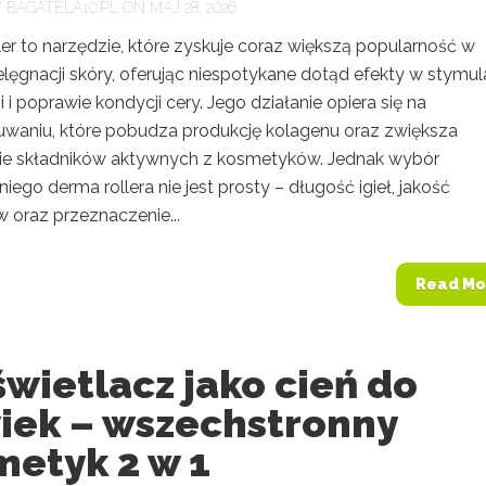
Y
BAGATELA10.PL
ON MAJ 28, 2026
er to narzędzie, które zyskuje coraz większą popularność w
elęgnacji skóry, oferując niespotykane dotąd efekty w stymula
i i poprawie kondycji cery. Jego działanie opiera się na
uwaniu, które pobudza produkcję kolagenu oraz zwiększa
ie składników aktywnych z kosmetyków. Jednak wybór
ego derma rollera nie jest prosty – długość igieł, jakość
 oraz przeznaczenie...
Read Mo
wietlacz jako cień do
iek – wszechstronny
metyk 2 w 1