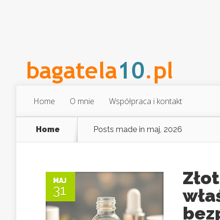
Home
O mnie
Współpraca i kontakt
Home
Posts made in maj, 2026
Złot
MAJ
31
właś
bez