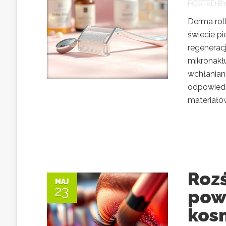
POSTED B
Derma roll
świecie pi
regeneracj
mikronakł
wchłanian
odpowiedni
materiałów
Rozś
MAJ
23
pow
kos