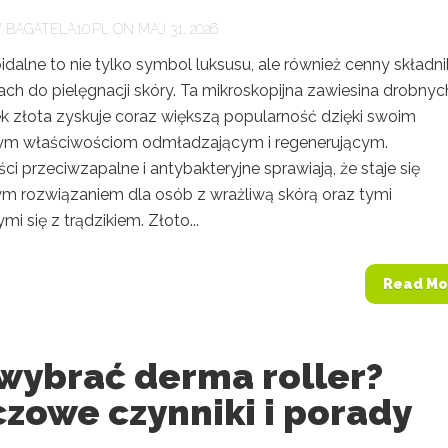
Y
BAGATELA10.PL
ON MAJ 31, 2026
idalne to nie tylko symbol luksusu, ale również cenny składn
ch do pielęgnacji skóry. Ta mikroskopijna zawiesina drobnyc
k złota zyskuje coraz większą popularność dzięki swoim
m właściwościom odmładzającym i regenerującym.
i przeciwzapalne i antybakteryjne sprawiają, że staje się
m rozwiązaniem dla osób z wrażliwą skórą oraz tymi
mi się z trądzikiem. Złoto...
Read Mo
 wybrać derma roller?
zowe czynniki i porady