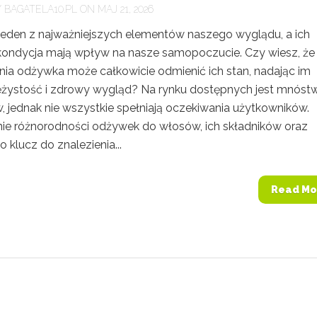
Y
BAGATELA10.PL
ON MAJ 21, 2026
jeden z najważniejszych elementów naszego wyglądu, a ich
 kondycja mają wpływ na nasze samopoczucie. Czy wiesz, że
ia odżywka może całkowicie odmienić ich stan, nadając im
rężystość i zdrowy wygląd? Na rynku dostępnych jest mnóst
, jednak nie wszystkie spełniają oczekiwania użytkowników.
ie różnorodności odżywek do włosów, ich składników oraz
o klucz do znalezienia...
Read Mo