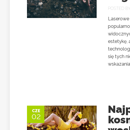
POSTED B
Laserowe 
popularno
widocznyc
estetykę,
technologi
się tych 
wskazania 
Najp
CZE
02
kos