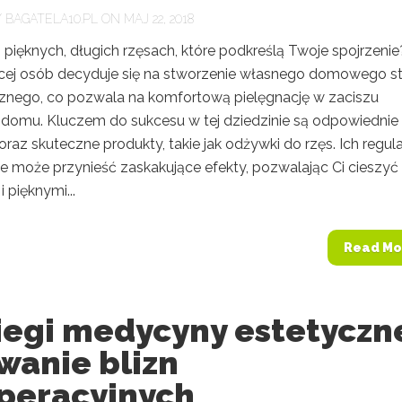
Y
BAGATELA10.PL
ON MAJ 22, 2018
pięknych, długich rzęsach, które podkreślą Twoje spojrzenie
cej osób decyduje się na stworzenie własnego domowego st
nego, co pozwala na komfortową pielęgnację w zaciszu
domu. Kluczem do sukcesu w tej dziedzinie są odpowiednie
oraz skuteczne produkty, takie jak odżywki do rzęs. Ich regul
e może przynieść zaskakujące efekty, pozwalając Ci cieszyć 
 pięknymi...
Read Mo
iegi medycyny estetyczne
wanie blizn
peracyjnych