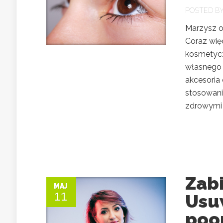
POSTED B
Marzysz o 
Coraz wię
kosmetycz
własnego 
akcesoria 
stosowani
zdrowymi i
Zab
MAJ
11
Usu
poo