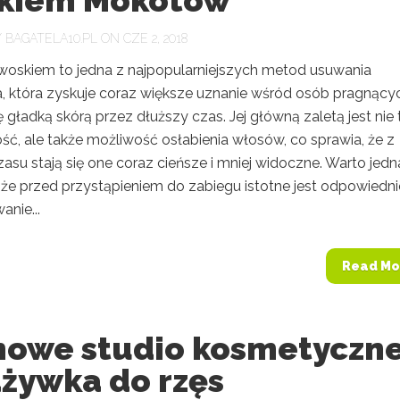
kiem Mokotów
Y
BAGATELA10.PL
ON CZE 2, 2018
 woskiem to jedna z najpopularniejszych metod usuwania
a, która zyskuje coraz większe uznanie wśród osób pragnący
ę gładką skórą przez dłuższy czas. Jej główną zaletą jest nie 
ść, ale także możliwość osłabienia włosów, co sprawia, że z
asu stają się one coraz cieńsze i mniej widoczne. Warto jedn
 że przed przystąpieniem do zabiegu istotne jest odpowiedni
nie...
Read Mo
owe studio kosmetyczn
dżywka do rzęs