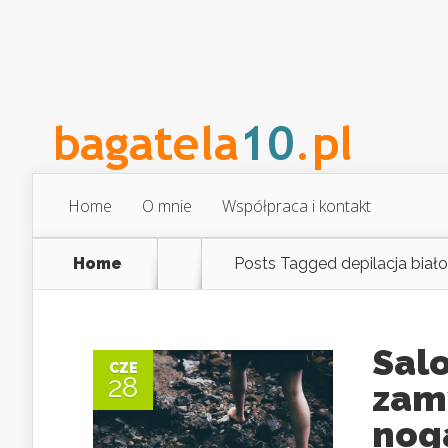
Home
O mnie
Współpraca i kontakt
Home
Posts Tagged
depilacja biało
Sal
CZE
28
zam
nog