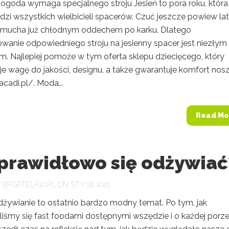
pogoda wymaga specjalnego stroju Jesień to pora roku, która
zi wszystkich wielbicieli spacerów. Czuć jeszcze powiew lat
dmucha już chłodnym oddechem po karku. Dlatego
wanie odpowiedniego stroju na jesienny spacer jest niezłym
. Najlepiej pomoże w tym oferta sklepu dziecięcego, który
je wagę do jakości, designu, a także gwarantuje komfort nos
acadi.pl/. Moda...
Read Mo
 prawidłowo się odżywiać
Y
BAGATELA10.PL
ON STY 18, 2021
żywianie to ostatnio bardzo modny temat. Po tym, jak
liśmy się fast foodami dostępnymi wszędzie i o każdej porz