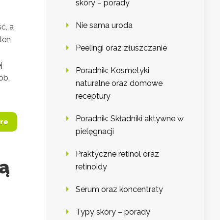
skóry – porady
Nie sama uroda
ć, a
ten
Peelingi oraz złuszczanie
j
Poradnik: Kosmetyki
ób,
naturalne oraz domowe
receptury
Poradnik: Składniki aktywne w
re
pielęgnacji
Praktyczne retinol oraz
ną
retinoidy
Serum oraz koncentraty
Typy skóry – porady