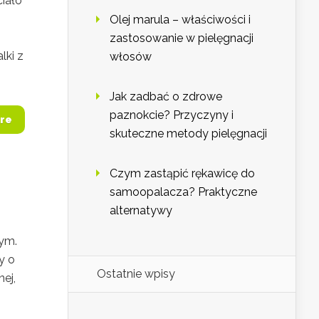
ciało
Olej marula – właściwości i
zastosowanie w pielęgnacji
lki z
włosów
Jak zadbać o zdrowe
paznokcie? Przyczyny i
re
skuteczne metody pielęgnacji
Czym zastąpić rękawicę do
samoopalacza? Praktyczne
alternatywy
ym.
y o
Ostatnie wpisy
ej,