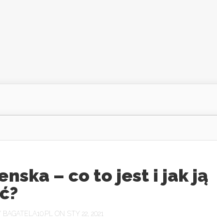
enska – co to jest i jak ją
ć?
Y
BAGATELA10.PL
ON STY 22, 2021