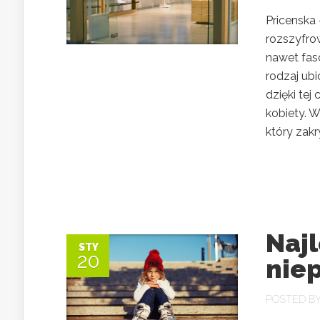
Pricenska 
rozszyfrow
nawet fas
rodzaj ubi
dzięki tej
kobiety. 
który zakry
Najl
STY
20
nie
POSTED B