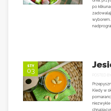
dnia, przy
po kilkun
zadowalają
wyborem. 
nadprogra
Jesi
STY
03
POSTED B
Przepyszn
Kiedy w s
pomarańcz
niezwykle
chrupiący