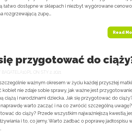
 są łatwo dostępne w sklepach i niezbyt wygórowane cenowo
na rozgrzewającą zupę...
Read Mo
się przygotować do ciąży
Y
BAGATELA10.PL
ON STY 2, 2021
t szczególnie ważnym okresem w życiu każdej przyszłej matki
 kobiet nie zdaje sobie sprawy, jak ważne jest przygotowani
ą ciążą i narodzinami dziecka. Jak się przygotować do ciąży
 naprawdę warto zacząć i na co zwrócić szczególną uwagę?
otować do ciąży? Przede wszystkim najważniejszą kwestią je
żywiania i to, co jemy. Warto zadbać o poprawę jadłospisu 
.