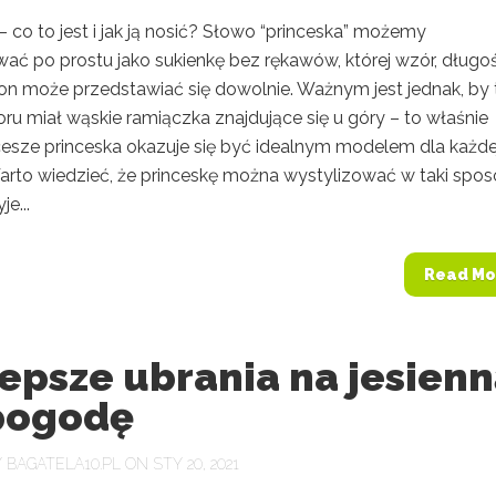
– co to jest i jak ją nosić? Słowo “princeska” możemy
ać po prostu jako sukienkę bez rękawów, której wzór, długoś
on może przedstawiać się dowolnie. Ważnym jest jednak, by 
oru miał wąskie ramiączka znajdujące się u góry – to właśnie
 cesze princeska okazuje się być idealnym modelem dla każde
Warto wiedzieć, że princeskę można wystylizować w taki spos
je...
Read Mo
epsze ubrania na jesien
pogodę
Y
BAGATELA10.PL
ON STY 20, 2021