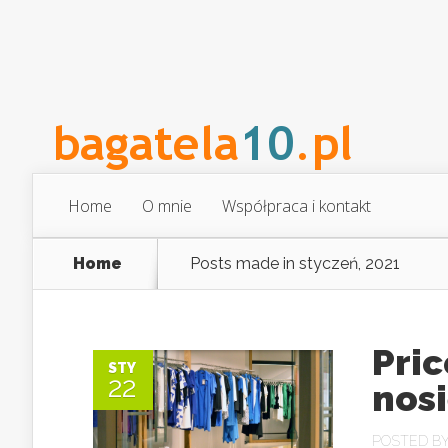
Home
O mnie
Współpraca i kontakt
Home
Posts made in styczeń, 2021
Pric
STY
22
nosi
POSTED B