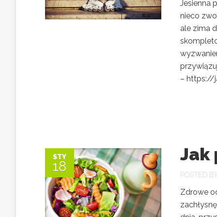
Jesienna 
nieco zwod
ale zima 
skompleto
wyzwaniem
przywiązu
– https://j
Jak
STY
18
POSTED B
Zdrowe od
zachłysnę