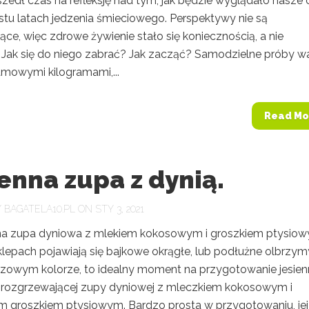
szedł czas na refleksję nad tym, jak będzie wyglądało nasze 
astu latach jedzenia śmieciowego. Perspektywy nie są
ce, więc zdrowe żywienie stało się koniecznością, a nie
Jak się do niego zabrać? Jak zacząć? Samodzielne próby wa
mowymi kilogramami,...
Read Mo
enna zupa z dynią.
Y
BAGATELA10.PL
ON STY 3, 2021
a zupa dyniowa z mlekiem kokosowym i groszkiem ptysiow
klepach pojawiają się bajkowe okrągłe, lub podłużne olbrzym
owym kolorze, to idealny moment na przygotowanie jesienn
 rozgrzewającej zupy dyniowej z mleczkiem kokosowym i
m groszkiem ptysiowym. Bardzo prosta w przygotowaniu, jej