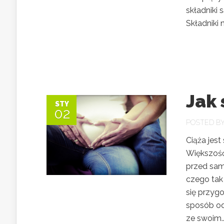
składniki
Składniki 
Jak 
STY
02
POSTED B
Ciąża jes
Większość
przed sam
czego tak
się przyg
sposób od
ze swoim..