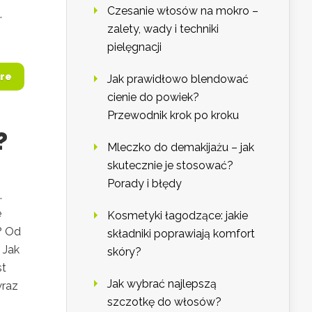
Czesanie włosów na mokro –
.
zalety, wady i techniki
pielęgnacji
re
Jak prawidłowo blendować
cienie do powiek?
Przewodnik krok po kroku
?
Mleczko do demakijażu – jak
skutecznie je stosować?
Porady i błędy
.
e
Kosmetyki łagodzące: jakie
? Od
składniki poprawiają komfort
 Jak
skóry?
st
Jak wybrać najlepszą
wraz
szczotkę do włosów?