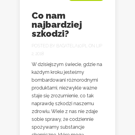
Co nam
najbardziej
szkodzi?
POSTED BY
BAGATELA10.PL
ON LIP
2, 2018
W dzisiejszym świecie, gdzie na
każdym kroku jesteśmy
bombardowani różnorodnymi
produktami, niezwykle ważne
staje się zrozumienie, co tak
naprawdę szkodzi naszemu
zdrowiu. Wiele z nas nie zdaje
sobie sprawy, że codziennie
spożywamy substancje
chemiczne, które mogą