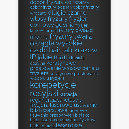
dobór fryzury do twarzy
dobór fryzury poznań
dobór fryzury
długie czarne
wrocław
włosy fryzury
fryzjer
domowy gdynia
fryzjer
fryzury gwiazd
tarnów forum
fryzury twarz
rihanna
okrągła wysokie
czoło
hair lab kraków
IP jakie mam
kaniula
keratynowe
dożylna
prostowanie włosów cena u
fryzjera
keratynowe prostowanie
włosów u fryzjera
korepetycje
rosyjski
kuracja
regenerująca włosy u
fryzjera
laserowe usuwanie
blizn warszawa
laserowe
usuwanie przebarwień bielsko
biała
laserowe usuwanie żylaków
laserowe
bielsko biała