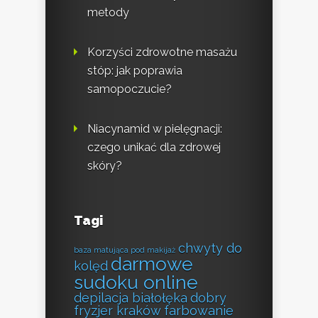
metody
Korzyści zdrowotne masażu
stóp: jak poprawia
samopoczucie?
Niacynamid w pielęgnacji:
czego unikać dla zdrowej
skóry?
Tagi
chwyty do
baza matująca pod makijaż
darmowe
kolęd
sudoku online
depilacja białołęka
dobry
fryzjer kraków farbowanie