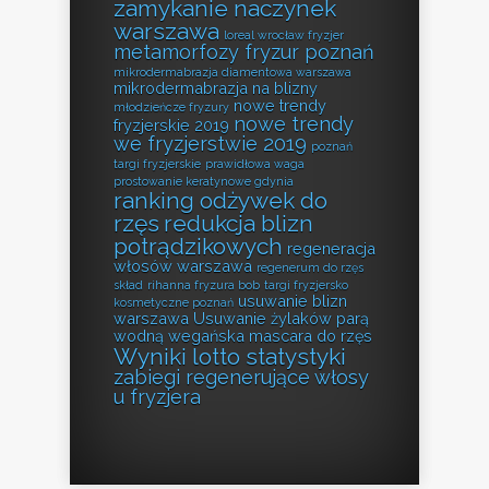
zamykanie naczynek
warszawa
loreal wrocław fryzjer
metamorfozy fryzur poznań
mikrodermabrazja diamentowa warszawa
mikrodermabrazja na blizny
nowe trendy
młodzieńcze fryzury
nowe trendy
fryzjerskie 2019
we fryzjerstwie 2019
poznań
targi fryzjerskie
prawidłowa waga
prostowanie keratynowe gdynia
ranking odżywek do
rzęs
redukcja blizn
potrądzikowych
regeneracja
włosów warszawa
regenerum do rzęs
skład
rihanna fryzura bob
targi fryzjersko
usuwanie blizn
kosmetyczne poznań
warszawa
Usuwanie żylaków parą
wodną
wegańska mascara do rzęs
Wyniki lotto statystyki
zabiegi regenerujące włosy
u fryzjera