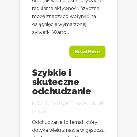
oraz jak ważna jest motywacja i
regularna aktywność fizyczna,
może znacząco wpłynąć na
osiągnięcie wymarzonej
sylwetki. Warto...
Read More
Szybkie i
skuteczne
odchudzanie
POSTED BY
BAGATELA10.PL
ON LIP
17, 2018
Odchudzanie to temat, który
dotyka wielu z nas, a w gąszczu