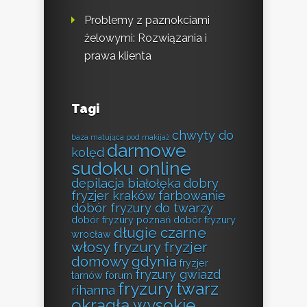
Problemy z paznokciami
żelowymi: Rozwiązania i
prawa klienta
Tagi
chwyty do
baza matująca pod makijaż
darmowe
kolęd
sudoku online
depilacja białołęka
dobry
fryzjer kraków farbowanie
dobór fryzury do twarzy
dobór fryzury poznań
dobór fryzury
długie czarne
wrocław
włosy fryzury
fryzjer
domowy gdynia
fryzjer
fryzury gwiazd
tarnów forum
fryzury twarz
rihanna
okrągła wysokie