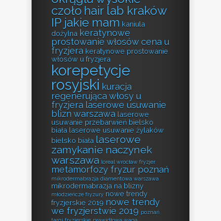
czoło
hair lab kraków
IP jakie mam
kaniula
keratynowe
dożylna
prostowanie włosów cena u
fryzjera
keratynowe prostowanie
włosów u fryzjera
korepetycje
rosyjski
kuracja
regenerująca włosy u
fryzjera
laserowe usuwanie
blizn warszawa
laserowe
usuwanie przebarwień bielsko
biała
laserowe usuwanie żylaków
laserowe
bielsko biała
zamykanie naczynek
warszawa
loreal wrocław fryzjer
metamorfozy fryzur poznań
mikrodermabrazja diamentowa warszawa
mikrodermabrazja na blizny
nowe trendy
młodzieńcze fryzury
nowe trendy
fryzjerskie 2019
we fryzjerstwie 2019
poznań
targi fryzjerskie
prawidłowa waga