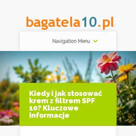
Navigation Menu
Kiedy i jak stosować
krem z filtrem SPF
10? Kluczowe
informacje