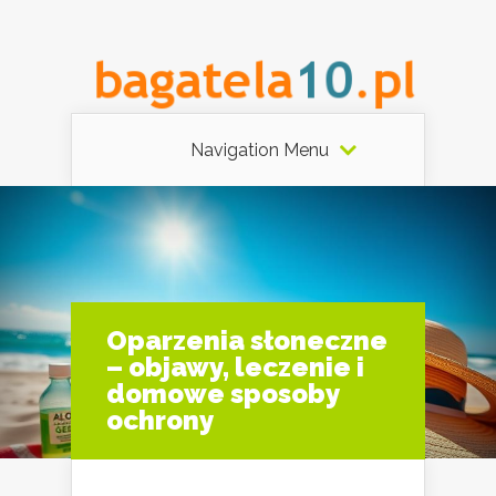
Navigation Menu
Oparzenia słoneczne
– objawy, leczenie i
domowe sposoby
ochrony