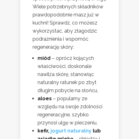
Wiele potrzebnych składników
prawdopodobnie masz już w
kuchni! Sprawdź, co możesz
wykorzystać, aby złagodzić
podrażnienia i wspomóc
regenerację skóry:
miód
– oprócz kojących
właściwości, doskonale
nawilża skórę, stanowiąc
naturalny ratunek po zbyt
długim pobycie na słońcu,
aloes
– popularny ze
względu na swoje zdolności
regeneracyjne, szybko
przynosi ulgę w pieczeniu,
kefir,
jogurt naturalny
lub
zsiadłe mleko
– chłodzą i