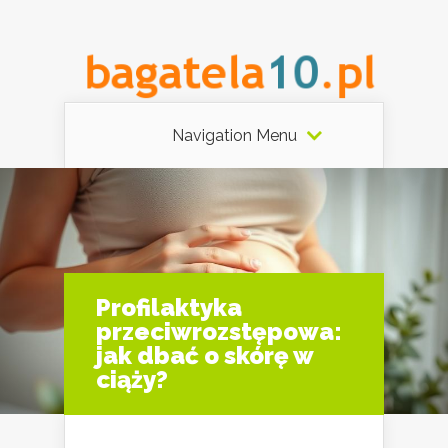
Navigation Menu
Profilaktyka
przeciwrozstępowa:
jak dbać o skórę w
ciąży?