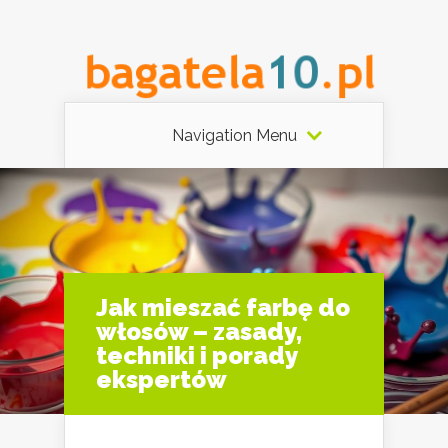
Navigation Menu
Jak mieszać farbę do
włosów – zasady,
techniki i porady
ekspertów