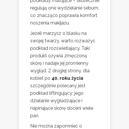
podkłady matujące – skutecznie
regulują one wydzielanie sebum,
co znacząco poprawia komfort
noszenia makijażu.
Jeżeli marzysz o blasku na
swojej twarzy, warto rozważyć
podkład rozświetlający. Taki
produkt ożywia zmęczoną
skórę i nadaje jej promienny
wygląd. Z drugiej strony, dla
kobiet po
40. roku życia
szczególnie polecany jest
podkład liftingujący; jego
działanie wygładzające i
napinające skórę doceni wiele
pań.
Nie można zapomnieć o