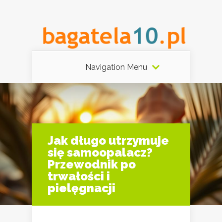
Navigation Menu
Jak długo utrzymuje
się samoopalacz?
Przewodnik po
trwałości i
pielęgnacji