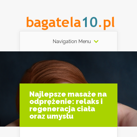
Navigation Menu
Najlepsze masaże na
odprężenie: relaks i
regeneracja ciała
oraz umysłu