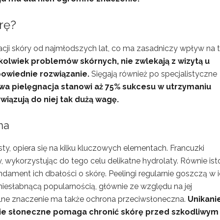
rę?
cji skóry od najmłodszych lat, co ma zasadniczy wpływ na t
kolwiek problemów skórnych, nie zwlekają z wizytą u
owiednie rozwiązanie.
Sięgają również po specjalistyczne
wa pielęgnacja stanowi aż 75% sukcesu w utrzymaniu
wiązują do niej tak dużą wagę.
na
osty, opiera się na kilku kluczowych elementach. Francuzki
wykorzystując do tego celu delikatne hydrolaty. Równie ist
ndament ich dbałości o skórę. Peelingi regularnie goszczą w 
 niesłabnącą popularnością, głównie ze względu na jej
lne znaczenie ma także ochrona przeciwsłoneczna.
Unikani
nie słoneczne pomaga chronić skórę przed szkodliwym