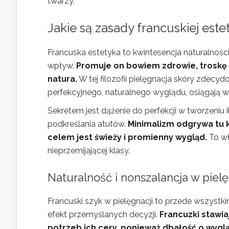
twarzy.
Jakie są zasady francuskiej estet
Francuska estetyka to kwintesencja naturalności
wpływ.
Promuje on bowiem zdrowie, troskę 
natura.
W tej filozofii pielęgnacja skóry zdecy
perfekcyjnego, naturalnego wyglądu, osiągają 
Sekretem jest dążenie do perfekcji w tworzeniu 
podkreślania atutów.
Minimalizm odgrywa tu k
celem jest świeży i promienny wygląd.
To wł
nieprzemijającej klasy.
Naturalność i nonszalancja w pielę
Francuski szyk w pielęgnacji to przede wszystk
efekt przemyślanych decyzji.
Francuzki stawia
potrzeb ich cery, ponieważ dbałość o wygl