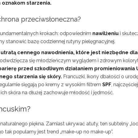
 oznakom starzenia.
 ochrona przeciwsłoneczna?
h fundamentalnych krokach: odpowiednim
nawilżeniu
i skutec
ny stanowić bazę codziennej rutyny pielęgnacyjnej.
 utratą cennego nawodnienia, które jest niezbędne dla 
odwdzięcza się młodzieńczym wyglądem i zdrowym kolory
arierę przed szkodliwym działaniem promieniowania 
ego starzenia się skóry.
Francuzki, ikony dbałości o urodę
egularnie sięgają po kremy z wysokim filtrem
SPF
, najczęście
ich skóra na dłużej zachowuje młodość i jędrność.
ancuskim?
 naturalnego piękna. Zamiast ukrywać atuty, ten subtelny „lo
ego tak popularny jest trend „make-up no make-up”.