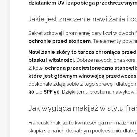
działaniem UV i zapobiega przedwczesnym
Jakie jest znaczenie nawilżania i
Sekret zdrowej i promiennej cery tkwi w dwóc
ochronie przed słońcem
. Te elementy powin
Nawilżanie skóry to tarcza chroniąca przed
blasku i witalności.
Dobrze nawodniona skóra 
Z kolei
ochrona przeciwsłoneczna stanowi b
które jest głównym winowajcą przedwczesn
doskonale zdają sobie z tego sprawę i dlatego r
30
lub
SPF 50
. Dzięki temu prostemu nawykowi, 
Jak wygląda makijaż w stylu fr
Francuski makijaż to kwintesencja minimalizmu i
skupia się na ich delikatnym podkreśleniu, dlat