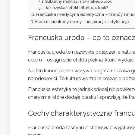
Subtelny makijaż i no-makeup look
Jak uzyskać efekt effortless look?
Francuska medycyna estetyczna – trendy i inn
Francuskie ikony urody – inspiracje i stylizacje
Francuska uroda – co to oznac
Francuska uroda to niezwykłe połączenie natural
celem – osiągnięcie efektu piękna, które wydaje
Na ten kanon piękna wpływa bogata mozaika gen
narodowości. To kulturowe zróżnicowanie odzwier
Francuska estetyka to jednak więcej niż powier
charyzmę, które dodają blasku i sprawiają, że fr
Cechy charakterystyczne francu
Francuska uroda fascynuje, stanowiąc wyjątkow