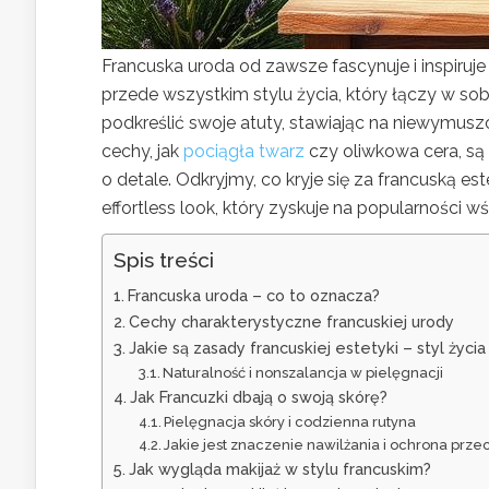
Francuska uroda od zawsze fascynuje i inspiruje 
przede wszystkim stylu życia, który łączy w sobi
podkreślić swoje atuty, stawiając na niewymusz
cechy, jak
pociągła twarz
czy oliwkowa cera, są e
o detale. Odkryjmy, co kryje się za francuską e
effortless look, który zyskuje na popularności w
Spis treści
Francuska uroda – co to oznacza?
Cechy charakterystyczne francuskiej urody
Jakie są zasady francuskiej estetyki – styl życia
Naturalność i nonszalancja w pielęgnacji
Jak Francuzki dbają o swoją skórę?
Pielęgnacja skóry i codzienna rutyna
Jakie jest znaczenie nawilżania i ochrona prz
Jak wygląda makijaż w stylu francuskim?