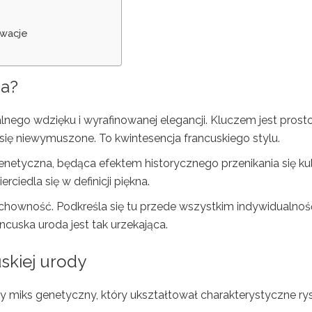
owacje
za?
nego wdzięku i wyrafinowanej elegancji. Kluczem jest prosto
 się niewymuszone. To kwintesencja francuskiego stylu.
etyczna, będąca efektem historycznego przenikania się kult
ciedla się w definicji piękna.
zchowność. Podkreśla się tu przede wszystkim indywidualność
ancuska uroda jest tak urzekająca.
skiej urody
y miks genetyczny, który ukształtował charakterystyczne ry