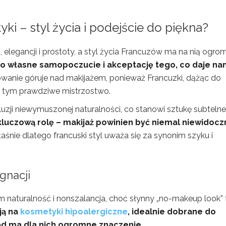
yki – styl życia i podejście do piękna?
, elegancji i prostoty, a styl życia Francuzów ma na nią ogro
o własne samopoczucie i akceptację tego, co daje n
dowanie góruje nad makijażem, ponieważ Francuzki, dążąc do
w tym prawdziwe mistrzostwo.
iluzji niewymuszonej naturalności, co stanowi sztukę subteln
luczową rolę – makijaż powinien być niemal niewidoczn
aśnie dlatego francuski styl uważa się za synonim szyku i
gnacji
im naturalność i nonszalancja, choć słynny „no-makeup look” 
ją na
kosmetyki hipoalergiczne
, idealnie dobrane do
ąd ma dla nich ogromne znaczenie.