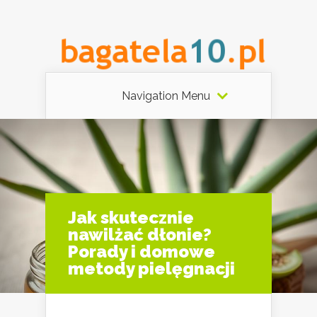
Navigation Menu
Jak skutecznie
nawilżać dłonie?
Porady i domowe
metody pielęgnacji