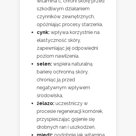
witamina c, chroni skórę przed
szkodliwym działaniem
czynników zewnętrznych,
opóźniając procesy starzenia,
cynk:
wpływa korzystnie na
elastyczność skóry,
zapewniając jej odpowiedni
poziom nawilżenia,
selen:
wspiera naturalną
barierę ochronną skóry,
chroniąc ją przed
negatywnym wpływem
środowiska,
żelazo:
uczestniczy w
procesie regeneracji komórek,
przyspieszając gojenie się
drobnych ran i uszkodzeń,
miedź:
podobnie jak witamina