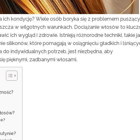
a ich kondycję? Wiele osób boryka się z problemem pusząc
właszcza w wilgotnych warunkach. Dociążanie włosów to kluc
ć ich wygląd i zdrowie. Istnieją różnorodne techniki, takie j
e silikonów, które pomagają w osiągnięciu gładkich i lśniący
do indywidualnych potrzeb, jest niezbędna, aby
 się pięknymi, zadbanymi włosami.
czność?
włosów?
ie?
utynie?