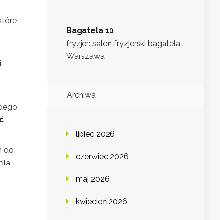
które
Bagatela 10
i
fryzjer: salon fryzjerski bagatela
Warszawa
i
Archiwa
żdego
ć
lipiec 2026
m do
czerwiec 2026
dla
maj 2026
kwiecień 2026