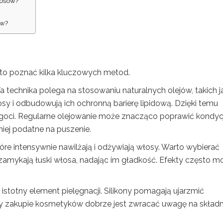
łosów?
ów?
rto poznać kilka kluczowych metod.
Ta technika polega na stosowaniu naturalnych olejów, takich j
osy i odbudowują ich ochronną barierę lipidową. Dzięki temu
lgoci. Regularne olejowanie może znacząco poprawić kondyc
niej podatne na puszenie.
które intensywnie nawilżają i odżywiają włosy. Warto wybierać
zamykają łuski włosa, nadając im gładkość. Efekty często m
 istotny element pielęgnacji. Silikony pomagają ujarzmić
y zakupie kosmetyków dobrze jest zwracać uwagę na składn