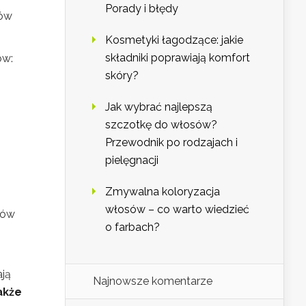
Porady i błędy
łów
Kosmetyki łagodzące: jakie
składniki poprawiają komfort
ów:
skóry?
Jak wybrać najlepszą
szczotkę do włosów?
Przewodnik po rodzajach i
pielęgnacji
Zmywalna koloryzacja
włosów – co warto wiedzieć
bów
o farbach?
ają
Najnowsze komentarze
akże