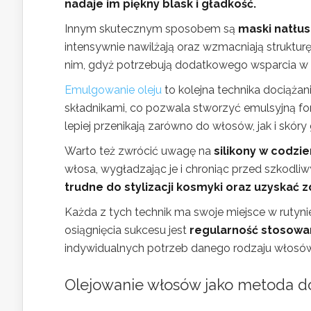
nadaje im piękny blask i gładkość.
Innym skutecznym sposobem są
maski natłu
intensywnie nawilżają oraz wzmacniają struktur
nim, gdyż potrzebują dodatkowego wsparcia w
Emulgowanie oleju
to kolejna technika dociążan
składnikami, co pozwala stworzyć emulsyjną for
lepiej przenikają zarówno do włosów, jak i skóry
Warto też zwrócić uwagę na
silikony w codzie
włosa, wygładzając je i chroniąc przed szkodl
trudne do stylizacji kosmyki oraz uzyskać 
Każda z tych technik ma swoje miejsce w rutyn
osiągnięcia sukcesu jest
regularność stosowa
indywidualnych potrzeb danego rodzaju włosów
Olejowanie włosów
jako metoda do