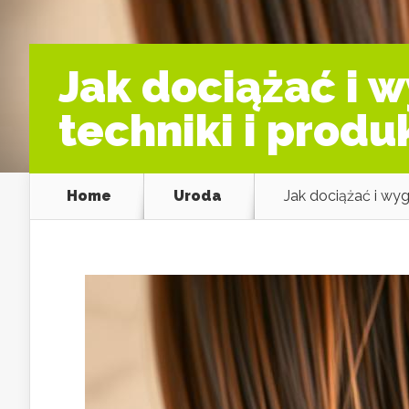
Jak dociążać i 
techniki i produ
Home
Uroda
Jak dociążać i wyg