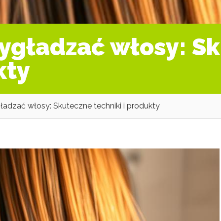
wygładzać włosy: S
kty
ładzać włosy: Skuteczne techniki i produkty