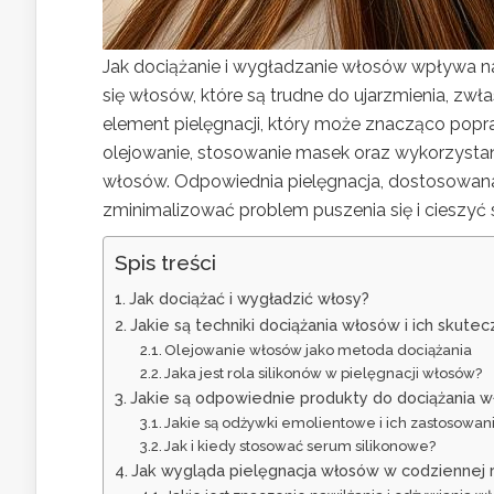
Jak dociążanie i wygładzanie włosów wpływa n
się włosów, które są trudne do ujarzmienia, z
element pielęgnacji, który może znacząco poprawi
olejowanie, stosowanie masek oraz wykorzystani
włosów. Odpowiednia pielęgnacja, dostosowana 
zminimalizować problem puszenia się i cieszyć
Spis treści
Jak dociążać i wygładzić włosy?
Jakie są techniki dociążania włosów i ich skute
Olejowanie włosów jako metoda dociążania
Jaka jest rola silikonów w pielęgnacji włosów?
Jakie są odpowiednie produkty do dociążania 
Jakie są odżywki emolientowe i ich zastosowan
Jak i kiedy stosować serum silikonowe?
Jak wygląda pielęgnacja włosów w codziennej r