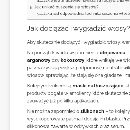
Jakie jest znaczenie nawilżania i odżywiania w
Jak unikać puszenia się włosów?
Jaka jest odpowiednia technika suszenia włos
Jak dociążać i wygładzić włosy?
Aby skutecznie dociążyć i wygładzić włosy, wa
Na początek warto wspomnieć o
olejowaniu
. 
arganowy
czy
kokosowy
, które wnikają we wł
pasma zyskują większą odporność na utratę wi
włosów, sprawiając, że stają się one gładsze i m
Kolejnym krokiem są
maski natłuszczające
, 
produkty bogate w emolienty, które skutecznie 
zauważyć już po kilku aplikacjach.
Nie można zapomnieć o
silikonach
– to kolejny
wysokoporowate pasma i dodają im blasku. Prz
silikonowe zawarte w odżywkach oraz serum.