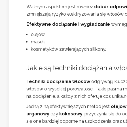
Ważnym aspektem jest również
dobór odpowie
zmniejszają ryzyko elektryzowania się włosów o
Efektywne dociążanie i wygładzanie
wymaga 
olejów,
masek,
kosmetyków zawierających silikony.
Jakie są techniki dociążania wł
Techniki dociążania włosów
odgrywają kluczo
włosów o wysokiej porowatości. Takie pasma maj
na dociążenie, a każdy z nich oferuje coś unikal
Jedną z najefektywniejszych metod jest
olejow
arganowy
czy
kokosowy
, przyczynia się do 
się one bardziej odporne na uszkodzenia oraz ut