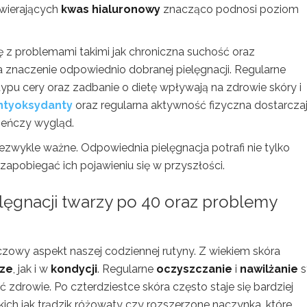
awierających
kwas hialuronowy
znacząco podnosi poziom
ę z problemami takimi jak chroniczna suchość oraz
znaczenie odpowiednio dobranej pielęgnacji. Regularne
u cery oraz zadbanie o dietę wpływają na zdrowie skóry i
ntyoksydanty
oraz regularna aktywność fizyczna dostarcza
ieńczy wygląd.
iezwykle ważne. Odpowiednia pielęgnacja potrafi nie tylko
e zapobiegać ich pojawieniu się w przyszłości.
lęgnacji twarzy po 40 oraz
problemy
czowy aspekt naszej codziennej rutyny. Z wiekiem skóra
rze
, jak i w
kondycji
. Regularne
oczyszczanie
i
nawilżanie
s
ć zdrowie. Po czterdziestce skóra często staje się bardziej
ich jak trądzik różowaty czy rozszerzone naczynka, które