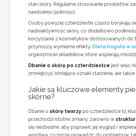
stan skóry. Regularne stosowanie produktów z
nawilżenia i jędrności.
Osoby powyżej czterdziestki często borykają si
nadreaktywność skóry, co dodatkowo podkreśla 
korzystanie z kosmetyków dostosowanych do typ
przynoszą wymierne efekty.
Dieta bogata w a
organizmowi składników, które wspierają młodz
Dbanie o skórę po czterdziestce
jest więc n
zmniejszyć istniejące oznaki starzenia, ale takż
Jakie są kluczowe elementy pie
skórne
?
Dbanie o
skórę twarzy
po czterdziestce to klu
przechodzi istotne zmiany, zarówno w
struktu
się niezbędne, aby poprawić jej wygląd i wspiera
wrażliwa, co może prowadzić do problemów, tak