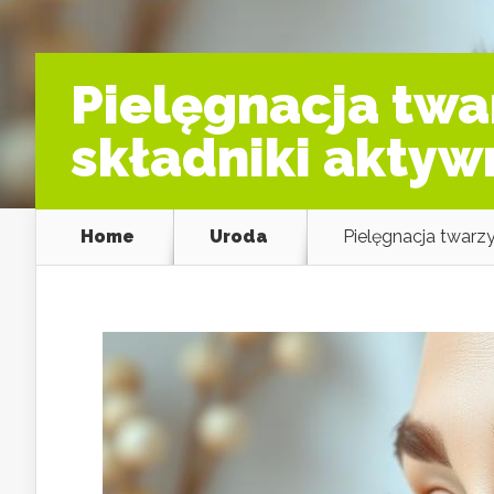
Pielęgnacja twa
składniki aktyw
Home
Uroda
Pielęgnacja twarz