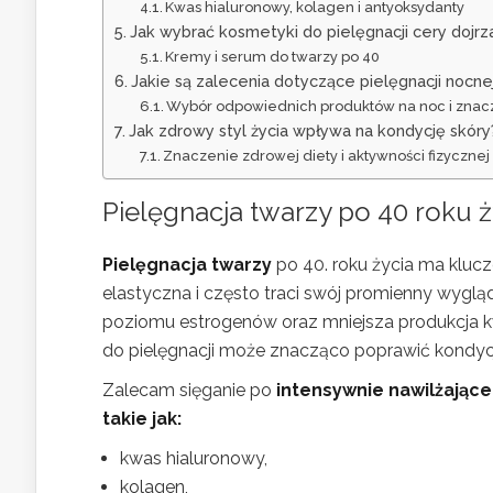
Kwas hialuronowy, kolagen i antyoksydanty
Jak wybrać kosmetyki do pielęgnacji cery dojrza
Kremy i serum do twarzy po 40
Jakie są zalecenia dotyczące pielęgnacji nocn
Wybór odpowiednich produktów na noc i znacz
Jak zdrowy styl życia wpływa na kondycję skóry
Znaczenie zdrowej diety i aktywności fizycznej
Pielęgnacja twarzy po 40 roku ż
Pielęgnacja twarzy
po 40. roku życia ma klucz
elastyczna i często traci swój promienny wyglą
poziomu estrogenów oraz mniejsza produkcja kw
do pielęgnacji może znacząco poprawić kondycj
Zalecam sięganie po
intensywnie nawilżając
takie jak:
kwas hialuronowy,
kolagen,