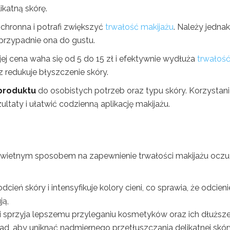
ikatną skórę.
ochronna i potrafi zwiększyć
trwałość makijażu
. Należy jednak
u przypadnie ona do gustu.
jej cena waha się od 5 do 15 zł i efektywnie wydłuża
trwałoś
redukuje błyszczenie skóry.
produktu
do osobistych potrzeb oraz typu skóry. Korzystani
ltaty i ułatwić codzienną aplikację makijażu.
ietnym sposobem na zapewnienie trwałości makijażu oczu
dcień skóry i intensyfikuje kolory cieni, co sprawia, że odcieni
ją,
 i sprzyja lepszemu przyleganiu kosmetyków oraz ich dłuższe
ład, aby uniknąć nadmiernego przetłuszczania delikatnej skór