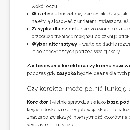
wokół oczu,
Wazelina
– budżetowy zamiennik, działa jak 
należy ją stosować z umiarem, zwłaszcza jeśl
Zasypka dla dzieci
– bardzo ekonomiczne roz
przedłuża trwałość makijażu, co czyni ją atr
Wybór alternatywy
– warto dokładnie rozw
je do specyficznych potrzeb swojej skóry.
Zastosowanie korektora czy kremu nawilż
podczas gdy
zasypka
będzie idealna dla tych 
Czy korektor może pełnić funkcję
Korektor
świetnie sprawdza się jako
baza pod
kryjące doskonale przygotowują skórę do nałożeni
znacząco zwiększyć intensywność kolorów na pow
wyrazistego makijażu.