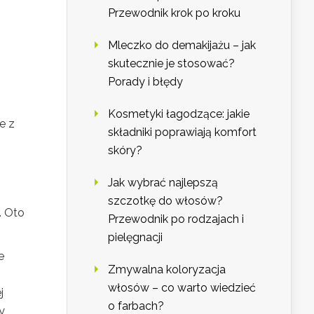
Przewodnik krok po kroku
Mleczko do demakijażu – jak
skutecznie je stosować?
ć
Porady i błędy
Kosmetyki łagodzące: jakie
e z
składniki poprawiają komfort
skóry?
Jak wybrać najlepszą
szczotkę do włosów?
. Oto
Przewodnik po rodzajach i
pielęgnacji
e
Zmywalna koloryzacja
włosów – co warto wiedzieć
j
o farbach?
y