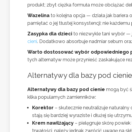
produkt; zbyt ciężka formuła może obciążać del
Wazelina
to kolejna opcja — działa jak bariera 
pamiętać o jej tłustej konsystencji; nie każdem
Zasypka dla dzieci
to niezwykle tani wybór — 
cieni
. Dodatkowo absorbuje nadmiar sebum oraz 
Warto dostosować wybór odpowiedniego 
tych alternatyw może przynieść zaskakujące rezu
Alternatywy dla bazy pod cienie
Alternatywy dla bazy pod cienie
mogą być św
kilka popularnych zamienników:
Korektor
– skutecznie neutralizuje naturalny o
stają się bardziej wyraziste i dłużej się utrzymu
Krem nawilżający
– pielęgnuje skórę powiek
trwałości, należy jednak zwrócić uwagę na sk