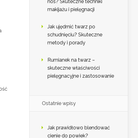
nos? Skuteczne techniki
makijażu i pielęgnacji
Jak ujędrnić twarz po
a
schudnięciu? Skuteczne
metody i porady
Rumianek na twarz –
skuteczne właściwości
pielęgnacyjne i zastosowanie
ność
Ostatnie wpisy
Jak prawidłowo blendować
cienie do powiek?