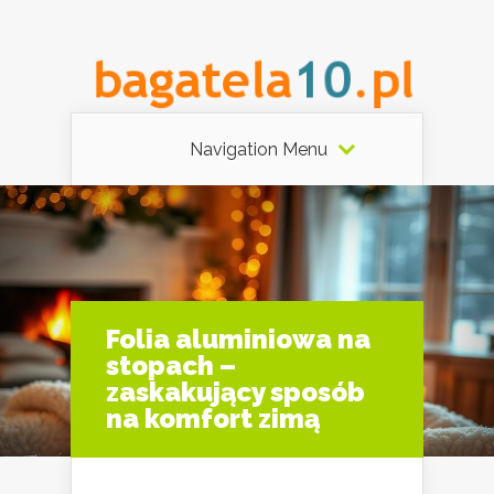
Navigation Menu
Folia aluminiowa na
stopach –
zaskakujący sposób
na komfort zimą