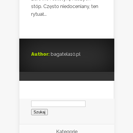
stóp. Często niedoceniany, ten
rytuał...
Author:
bagatela10.pl
Szukaj:
Kategorie