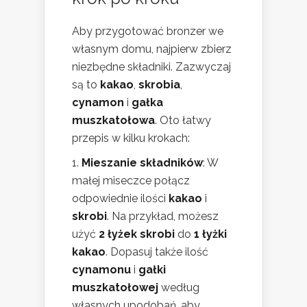
Aby przygotować bronzer we
własnym domu, najpierw zbierz
niezbędne składniki. Zazwyczaj
są to
kakao
,
skrobia
,
cynamon
i
gałka
muszkatołowa
. Oto łatwy
przepis w kilku krokach:
Mieszanie składników
: W
małej miseczce połącz
odpowiednie ilości
kakao
i
skrobi
. Na przykład, możesz
użyć
2 łyżek skrobi
do
1 łyżki
kakao
. Dopasuj także ilość
cynamonu
i
gałki
muszkatołowej
według
własnych upodobań, aby