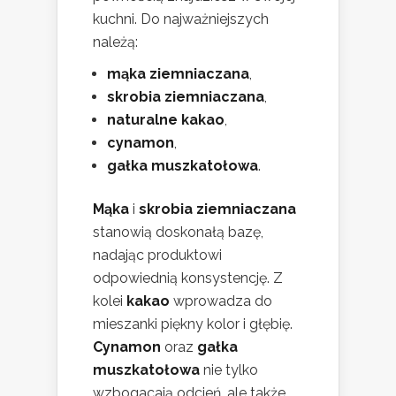
kuchni. Do najważniejszych
należą:
mąka ziemniaczana
,
skrobia ziemniaczana
,
naturalne kakao
,
cynamon
,
gałka muszkatołowa
.
Mąka
i
skrobia ziemniaczana
stanowią doskonałą bazę,
nadając produktowi
odpowiednią konsystencję. Z
kolei
kakao
wprowadza do
mieszanki piękny kolor i głębię.
Cynamon
oraz
gałka
muszkatołowa
nie tylko
wzbogacają odcień, ale także