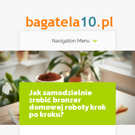
Navigation Menu
Jak samodzielnie
zrobić bronzer
domowej roboty krok
po kroku?