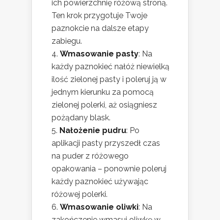
ich powierzchnię różową stroną.
Ten krok przygotuje Twoje
paznokcie na dalsze etapy
zabiegu.
Wmasowanie pasty
: Na
każdy paznokieć nałóż niewielką
ilość zielonej pasty i poleruj ją w
jednym kierunku za pomocą
zielonej polerki, aż osiągniesz
pożądany blask.
Nałożenie pudru
: Po
aplikacji pasty przyszedł czas
na puder z różowego
opakowania – ponownie poleruj
każdy paznokieć używając
różowej polerki.
Wmasowanie oliwki
: Na
zakończenie wmasuj oliwkę w