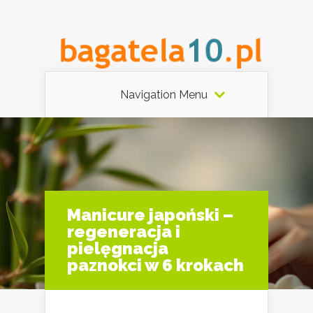
Navigation Menu
Manicure japoński –
regeneracja i
pielęgnacja
paznokci w 6 krokach