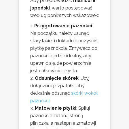
Aby przeprowadzić
manicure
japoński
, warto postępować
według poniższych wskazówek:
Przygotowanie paznokci
:
Na początku należy usunąć
stary lakier i dokładnie oczyścić
płytkę paznokcia. Zmywacz do
paznokci będzie idealny, aby
upewnić się, że powierzchnia
jest całkowicie czysta.
Odsunięcie skórek
: Użyj
dołączonej szpatułki, aby
delikatnie odsunąć
skórki wokół
paznokci
.
Matowienie płytki
: Spiłuj
paznokcie zieloną stroną
pilniczka, a następnie zmatowij