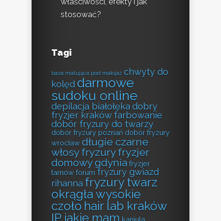
właściwości, efekty i jak
stosować?
Tagi
chwyty do
baza matująca pod makijaż
darmowe
kolęd
sudoku online
depilacja białołęka
dobry
fryzjer kraków farbowanie
dobór fryzury do twarzy
dobór fryzury poznań
dobór fryzury
długie czarne
wrocław
włosy fryzury
fryzjer
domowy gdynia
fryzjer
fryzury gwiazd
tarnów forum
fryzury twarz
rihanna
okrągła wysokie
czoło
hair lab kraków
IP jakie mam
kaniula