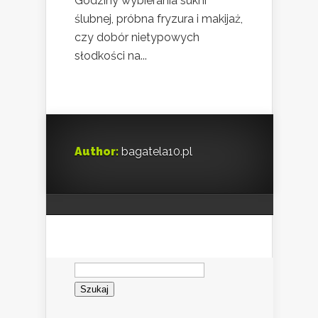
Godziny wybierania sukni
ślubnej, próbna fryzura i makijaż,
czy dobór nietypowych
słodkości na...
Author:
bagatela10.pl
Szukaj: