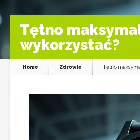
Tętno maksymaln
wykorzystać?
Home
Zdrowie
Tętno maksymaln