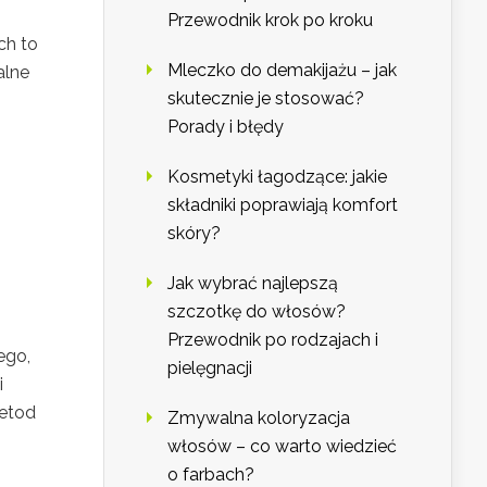
Przewodnik krok po kroku
ch to
Mleczko do demakijażu – jak
alne
skutecznie je stosować?
Porady i błędy
Kosmetyki łagodzące: jakie
składniki poprawiają komfort
skóry?
Jak wybrać najlepszą
szczotkę do włosów?
Przewodnik po rodzajach i
ego,
pielęgnacji
i
metod
Zmywalna koloryzacja
włosów – co warto wiedzieć
o farbach?