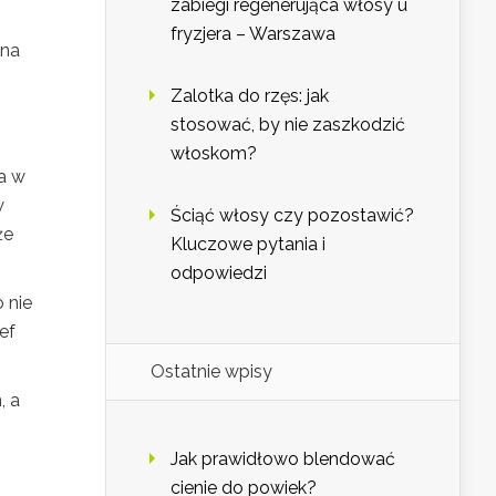
zabiegi regenerująca włosy u
fryzjera – Warszawa
żna
Zalotka do rzęs: jak
stosować, by nie zaszkodzić
włoskom?
a w
w
Ściąć włosy czy pozostawić?
że
Kluczowe pytania i
odpowiedzi
 nie
ef
Ostatnie wpisy
, a
Jak prawidłowo blendować
cienie do powiek?