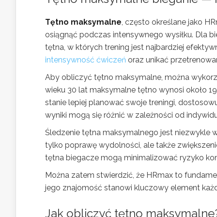
Tętno maksymalne
, często określane jako H
osiągnąć podczas intensywnego wysiłku. Dla bie
tętna, w których trening jest najbardziej efe
intensywność ćwiczeń
oraz unikać przetrenowan
Aby obliczyć tętno maksymalne, można wykorzys
wieku 30 lat maksymalne tętno wynosi około 190
stanie lepiej planować swoje treningi, dostosow
wyniki mogą się różnić w zależności od indywi
Śledzenie tętna maksymalnego jest niezwykle 
tylko poprawę wydolności, ale także zwiększeni
tętna biegacze mogą minimalizować ryzyko kontu
Można zatem stwierdzić, że HRmax to fundamen
jego znajomość stanowi kluczowy element każ
Jak obliczyć tętno maksymalne