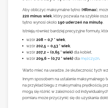
Aby obliczyć maksymalne tętno (
HRmax
), moż
220 minus wiek
, który pozwala na szybkie os
tętno wynosi około
190 uderzeń na minutę
.
Istnieją również bardziej precyzyjne formuły, któ
wzór
208 – 0,7 * wiek
,
wzór
202,5 – 0,53 * wiek
,
wzór
207,2 – (0,65 * wiek)
dla kobiet,
wzór
209,6 – (0,72 * wiek)
dla
mężczyzn
.
Warto mieć na uwadze, że skuteczność tych wzo
Innym sposobem na ustalenie maksymalnego tęt
na przykład biegu z maksymalną prędkością prze
mogą się różnić w zależności od indywidualnyc
pomiaru może przyczynić się do uzyskania dokł