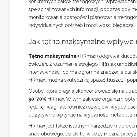
konkretnych celów treningowych. Wprowadzeni
spersonalizowanych informacji, podczas gdy 
monitorowania postępów i planowania treningó
indywidualnych potrzeb i możliwości biegacza.
Jak tętno maksymalne wpływa n
Tętno maksymalne
(HRmax) odgrywa kluczową
ćwiczeń. Zrozumienie swojego HRmax umożliwia
intensywności, co ma ogromne znaczenie dla s
HRmax, można skuteczniej spalać tłuszcz i pop
Osoby, które pragną skoncentrować się na utraci
50-70%
HRmax. W tym zakresie organizm optymal
redukcji wagi, ale również rozwojowi wydolności
pozytywnie wpłynąć na wydajność metabolizmu
HRmax jest także istotnym narzędziem do oceny
anaerobowego. Dzięki tej wiedzy można precyz