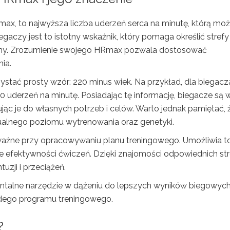
Rmax, to najwyższa liczba uderzeń serca na minutę, którą mo
gaczy jest to istotny wskaźnik, który pomaga określić strefy
ktywny. Zrozumienie swojego HRmax pozwala dostosować
ia.
tać prosty wzór: 220 minus wiek. Na przykład, dla biegacz
 uderzeń na minutę. Posiadając tę informację, biegacze są 
ując je do własnych potrzeb i celów. Warto jednak pamiętać, 
dualnego poziomu wytrenowania oraz genetyki.
ważne przy opracowywaniu planu treningowego. Umożliwia to
e efektywności ćwiczeń. Dzięki znajomości odpowiednich str
zji i przeciążeń.
talne narzędzie w dążeniu do lepszych wyników biegowych
dego programu treningowego.
?