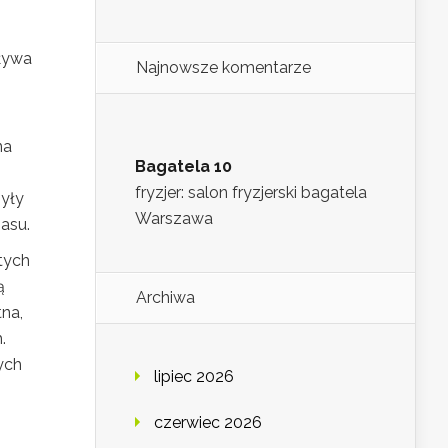
ływa
Najnowsze komentarze
na
Bagatela 10
fryzjer: salon fryzjerski bagatela
były
Warszawa
asu.
stych
ą
Archiwa
na,
.
ych
lipiec 2026
czerwiec 2026