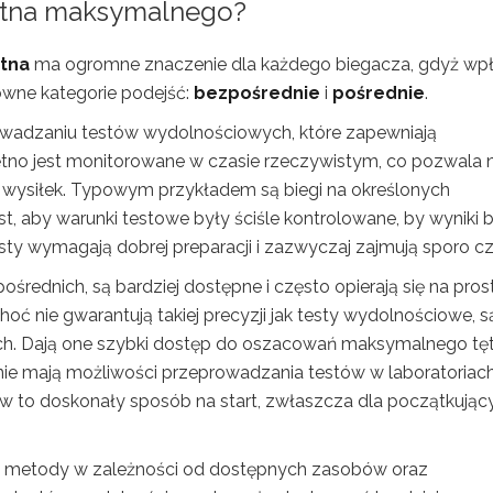
tętna maksymalnego?
tna
ma ogromne znaczenie dla każdego biegacza, gdyż wp
łówne kategorie podejść:
bezpośrednie
i
pośrednie
.
rowadzaniu testów wydolnościowych, które zapewniają
tętno jest monitorowane w czasie rzeczywistym, co pozwala 
 wysiłek. Typowym przykładem są biegi na określonych
t, aby warunki testowe były ściśle kontrolowane, by wyniki 
esty wymagają dobrej preparacji i zazwyczaj zajmują sporo cz
ośrednich, są bardziej dostępne i często opierają się na pro
Choć nie gwarantują takiej precyzji jak testy wydolnościowe, s
h. Dają one szybki dostęp do oszacowań maksymalnego tęt
nie mają możliwości przeprowadzania testów w laboratoriach
w to doskonały sposób na start, zwłaszcza dla początkując
ać metody w zależności od dostępnych zasobów oraz