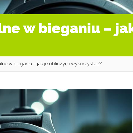
e w bieganiu – jak 
e w bieganiu – jak je obliczyć i wykorzystać?