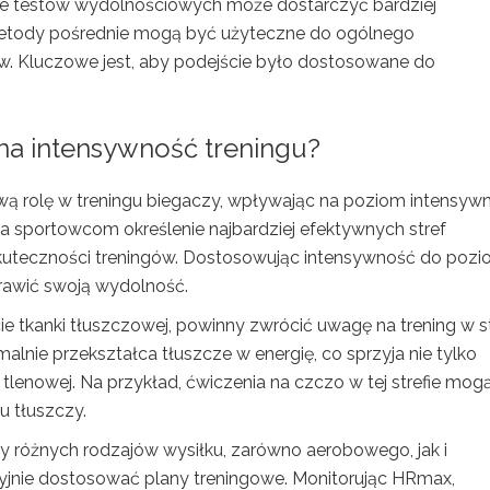
e testów wydolnościowych może dostarczyć bardziej
metody pośrednie mogą być użyteczne do ogólnego
w. Kluczowe jest, aby podejście było dostosowane do
a intensywność treningu?
 rolę w treningu biegaczy, wpływając na poziom intensywn
 sportowcom określenie najbardziej efektywnych stref
kuteczności treningów. Dostosowując intensywność do poz
rawić swoją wydolność.
e tkanki tłuszczowej, powinny zwrócić uwagę na trening w st
nie przekształca tłuszcze w energię, co sprzyja nie tylko
 tlenowej. Na przykład, ćwiczenia na czczo w tej strefie mog
 tłuszczy.
 różnych rodzajów wysiłku, zarówno aerobowego, jak i
yjnie dostosować plany treningowe. Monitorując HRmax,