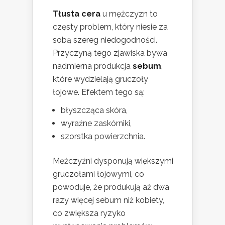
Tłusta cera
u mężczyzn to
częsty problem, który niesie za
sobą szereg niedogodności.
Przyczyną tego zjawiska bywa
nadmierna produkcja
sebum
,
które wydzielają gruczoły
łojowe. Efektem tego są:
błyszcząca skóra,
wyraźne zaskórniki,
szorstka powierzchnia.
Mężczyźni dysponują większymi
gruczołami łojowymi, co
powoduje, że produkują aż dwa
razy więcej sebum niż kobiety,
co zwiększa ryzyko