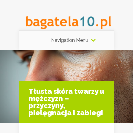
Navigation Menu
Tłusta skóra twarzy u
mężczyzn –
przyczyny,
pielęgnacja i zabiegi