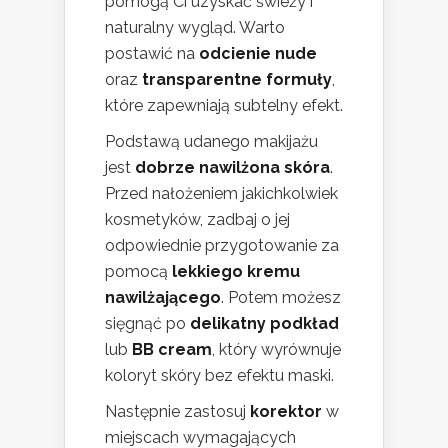
pomogą Ci uzyskać świeży i
naturalny wygląd. Warto
postawić na
odcienie nude
oraz
transparentne formuły
,
które zapewniają subtelny efekt.
Podstawą udanego makijażu
jest
dobrze nawilżona skóra
.
Przed nałożeniem jakichkolwiek
kosmetyków, zadbaj o jej
odpowiednie przygotowanie za
pomocą
lekkiego kremu
nawilżającego
. Potem możesz
sięgnąć po
delikatny podkład
lub
BB cream
, który wyrównuje
koloryt skóry bez efektu maski.
Następnie zastosuj
korektor
w
miejscach wymagających