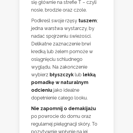
się głównie na strefie T – czyli
nosie, brodzie oraz czole.
Podkreśl swoje rzęsy
tuszem
;
jedna warstwa wystarczy, by
nadać spojrzeniu świeżości.
Delikatne zaznaczenie brwi
kredką lub żelem pomoże w
osiągnięciu schludnego
wyglądu. Na zakończenie
wybierz
błyszczyk
lub
lekką
pomadkę w naturalnym
odcieniu
jako idealne
dopełnienie całego looku.
Nie zapomnij o demakijażu
po powrocie do domu oraz
regularnej pielęgnacji skóry. To
pozytywnie wpłynie na jej