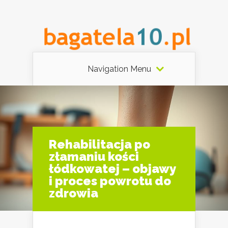
Navigation Menu
Rehabilitacja po
złamaniu kości
łódkowatej – objawy
i proces powrotu do
zdrowia