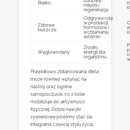
budowę
Białko
r
mięśni i
s
regenerację
Odgrywa rolę
w produkcji
O
Zdrowe
hormonów i
a
tłuszcze
wchłanianiu
o
witamin
P
Źródło
p
Węglowodany
energii dla
o
organizmu
w
Prawidłowo zbilansowana dieta
może również wpłynąć na
nastrój oraz ogólne
samopoczucie, co z kolei
mobilizuje do aktywności
fizycznej. Dobre nawyki
żywieniowe powinny stać się
integralną częścią stylu życia,