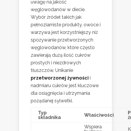
uwagę na jakość
węglowodanów w diecie.
Wybór źródeł takich jak
pełnoziarniste produkty, owoce i
warzywa jest korzystniejszy niż
spożywanie przetworzonych
węglowodanów, które często
zawierają dużą ilość cukrów
prostych i niezdrowych
tłuszczów. Unikanie
przetworzonej żywności
i
nadmiaru cukrów jest kluczowe
dla osiągnięcia i utrzymania
pożądanej sylwetki.
Typ
P
Właściwości
składnika
ź
Wspiera
K