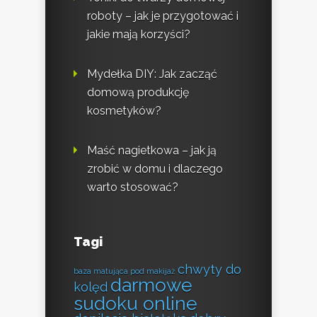
roboty – jak je przygotować i
jakie mają korzyści?
Mydełka DIY: Jak zacząć
domową produkcję
kosmetyków?
Maść nagietkowa – jak ją
zrobić w domu i dlaczego
warto stosować?
Tagi
chwyty do
baza matująca pod makijaż
darmowe
kolęd
sudoku online