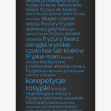
depilacja białołęka
dobry
fryzjer kraków farbowanie
dobór fryzury do twarzy
dobór fryzury poznań
dobór fryzury
długie czarne
wrocław
włosy fryzury
fryzjer
domowy gdynia
fryzjer
fryzury gwiazd
tarnów forum
fryzury twarz
rihanna
okrągła wysokie
czoło
hair lab kraków
IP jakie mam
kaniula
keratynowe
dożylna
prostowanie włosów cena u
fryzjera
keratynowe prostowanie
włosów u fryzjera
korepetycje
rosyjski
kuracja
regenerująca włosy u
fryzjera
laserowe usuwanie
blizn warszawa
laserowe
usuwanie przebarwień bielsko
biała
laserowe usuwanie żylaków