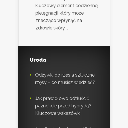
kluczowy element codziennej
pielęgnacji, który może
znacząco wpłynąć na
zdrowie skóry. …
Uroda
Odżywki do rzęs a sztuczne
rzęsy – co musisz wiedzieć?
Jak prawidłowo odtłuścić
paznokcie przed hybrydą?
Kluczowe wskazówki