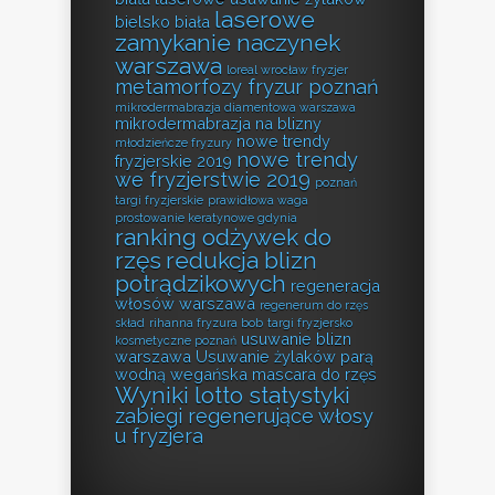
laserowe
bielsko biała
zamykanie naczynek
warszawa
loreal wrocław fryzjer
metamorfozy fryzur poznań
mikrodermabrazja diamentowa warszawa
mikrodermabrazja na blizny
nowe trendy
młodzieńcze fryzury
nowe trendy
fryzjerskie 2019
we fryzjerstwie 2019
poznań
targi fryzjerskie
prawidłowa waga
prostowanie keratynowe gdynia
ranking odżywek do
rzęs
redukcja blizn
potrądzikowych
regeneracja
włosów warszawa
regenerum do rzęs
skład
rihanna fryzura bob
targi fryzjersko
usuwanie blizn
kosmetyczne poznań
warszawa
Usuwanie żylaków parą
wodną
wegańska mascara do rzęs
Wyniki lotto statystyki
zabiegi regenerujące włosy
u fryzjera