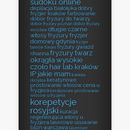
sudoku online
depilacja białołęka
dobry
fryzjer kraków farbowanie
dobór fryzury do twarzy
dobór fryzury poznań
dobór fryzury
długie czarne
wrocław
włosy fryzury
fryzjer
domowy gdynia
fryzjer
fryzury gwiazd
tarnów forum
fryzury twarz
rihanna
okrągła wysokie
czoło
hair lab kraków
IP jakie mam
kaniula
keratynowe
dożylna
prostowanie włosów cena u
fryzjera
keratynowe prostowanie
włosów u fryzjera
korepetycje
rosyjski
kuracja
regenerująca włosy u
fryzjera
laserowe usuwanie
blizn warszawa
laserowe