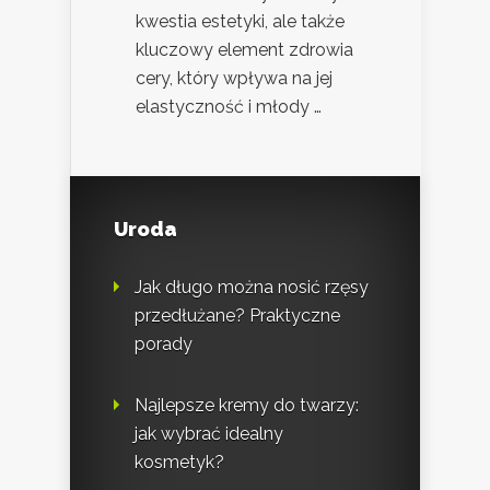
kwestia estetyki, ale także
kluczowy element zdrowia
cery, który wpływa na jej
elastyczność i młody …
Uroda
Jak długo można nosić rzęsy
przedłużane? Praktyczne
porady
Najlepsze kremy do twarzy:
jak wybrać idealny
kosmetyk?