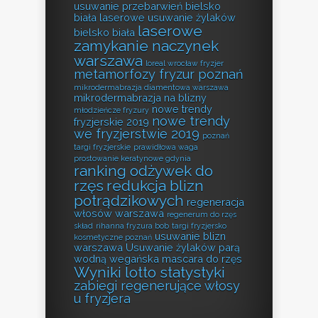
usuwanie przebarwień bielsko
biała
laserowe usuwanie żylaków
laserowe
bielsko biała
zamykanie naczynek
warszawa
loreal wrocław fryzjer
metamorfozy fryzur poznań
mikrodermabrazja diamentowa warszawa
mikrodermabrazja na blizny
nowe trendy
młodzieńcze fryzury
nowe trendy
fryzjerskie 2019
we fryzjerstwie 2019
poznań
targi fryzjerskie
prawidłowa waga
prostowanie keratynowe gdynia
ranking odżywek do
rzęs
redukcja blizn
potrądzikowych
regeneracja
włosów warszawa
regenerum do rzęs
skład
rihanna fryzura bob
targi fryzjersko
usuwanie blizn
kosmetyczne poznań
warszawa
Usuwanie żylaków parą
wodną
wegańska mascara do rzęs
Wyniki lotto statystyki
zabiegi regenerujące włosy
u fryzjera