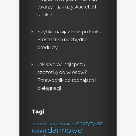
twarzy – jak uzyskać efekt
ramki?
Szybki makijaż krok po kroku:
Proste triki i niezbędne
produkty
Jak wybrać najlepszą
szczotkę do włosów?
Przewodnik po rodzajach i
pielęgnacji
Tagi
chwyty do
baza matująca pod makijaż
darmowe
kolęd