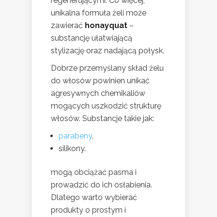
regenerującymi. Co więcej,
unikalna formuła żeli może
zawierać
honayquat
–
substancję ułatwiającą
stylizację oraz nadającą połysk.
Dobrze przemyślany skład żelu
do włosów powinien unikać
agresywnych chemikaliów
mogących uszkodzić strukturę
włosów. Substancje takie jak:
parabeny
,
silikony.
mogą obciążać pasma i
prowadzić do ich osłabienia.
Dlatego warto wybierać
produkty o prostym i