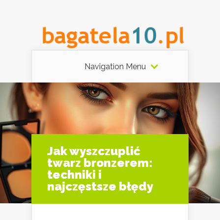
Navigation Menu
Jak wyszczuplić
twarz bronzerem:
techniki i
najczęstsze błędy