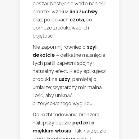
obszar. Następnie warto nanieść
bronzer wzdłuż
linii żuchwy
oraz po bokach
czoła
, co
pomoże zredukować ich
objętość.
Nie zapomnij również o
szyi
i
dekolcie
– delikatne musnięcie
tych partii zapewni spójny i
naturalny efekt. Kiedy aplikujesz
produkt na
uszy
, pamiętaj o
umiarze; wystarczy minimalna
ilość, aby uniknąć
przerysowanego wyglądu.
Do rozblendowania bronzera
najlepszy będzie
pędzel o
miękkim włosiu
. Taki narzędzie
umożliwi płynne przejścia