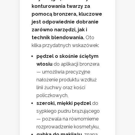
konturowania twarzy za
pomocą bronzera, kluczowe
jest odpowiednie dobranie
zarówno narzędzi, jak i
technik blendowania.
Oto
kilka przydatnych wskazówek:
pędzel o skośnie ściętym
włosiu
do aplikacji bronzera
— umożliwia precyzyjne
nałożenie produktu wzdłuż
linii żuchwy oraz kości
policzkowych,
szeroki, miękki pędzel
do
sypkiego pudru brązującego
— pozwala na równomierne
rozprowadzenie kosmetyku,
gąbka do makijażu
, znana