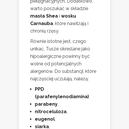
pielęgnacyjnych. Dodatkowo,
warto poszukać w składzie
masła Shea
i
wosku
Carnauba
, które nawilżają i
chronią rzęsy.
Równie istotne jest, czego
unikać. Tusze określane jako
hipoalergiczne powinny być
wolne od potencjalnych
alergenów. Do substancji, które
najczęściej uczulają, należą:
PPD
(parafenylenodiamina)
,
parabeny
,
nitroceluloza
,
eugenol
,
siarka
,