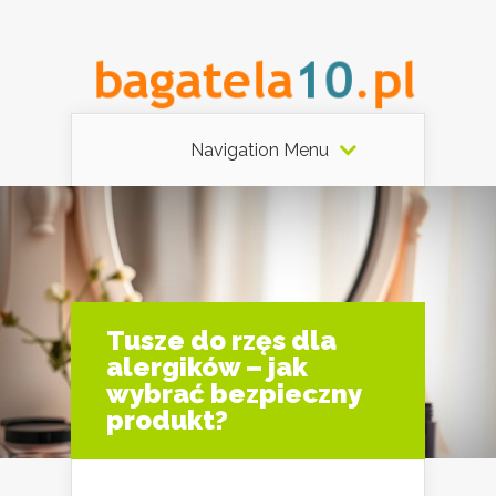
Navigation Menu
Tusze do rzęs dla
alergików – jak
wybrać bezpieczny
produkt?