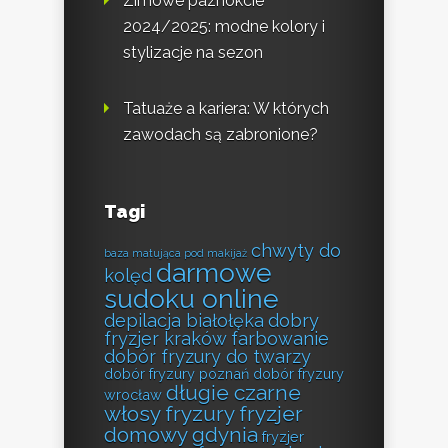
Zimowe paznokcie
2024/2025: modne kolory i
stylizacje na sezon
Tatuaże a kariera: W których
zawodach są zabronione?
Tagi
chwyty do
baza matująca pod makijaż
darmowe
kolęd
sudoku online
depilacja białołęka
dobry
fryzjer kraków farbowanie
dobór fryzury do twarzy
dobór fryzury poznań
dobór fryzury
długie czarne
wrocław
włosy fryzury
fryzjer
domowy gdynia
fryzjer