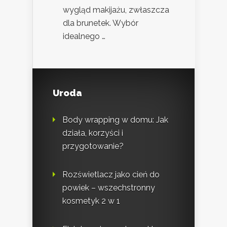
wygląd makijażu, zwłaszcza
dla brunetek. Wybór
idealnego …
Uroda
Body wrapping w domu: Jak
działa, korzyści i
przygotowanie?
Rozświetlacz jako cień do
powiek – wszechstronny
kosmetyk 2 w 1