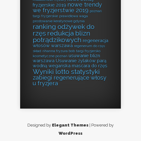
nowe trendy
fryzjerskie 2019
we fryzjerstwie 2019
poznań
targi fryzjerskie
prawidłowa waga
prostowanie keratynowe gdynia
ranking odżywek do
rzęs
redukcja blizn
potrądzikowych
regeneracja
włosów warszawa
regenerum do rzęs
skład
rihanna fryzura bob
targi fryzjersko
usuwanie blizn
kosmetyczne poznań
warszawa
Usuwanie żylaków parą
wodną
wegańska mascara do rzęs
Wyniki lotto statystyki
zabiegi regenerujące włosy
u fryzjera
Designed by
Elegant Themes
| Powered by
WordPress