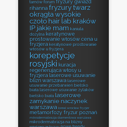
fryzury gwiazd
tarnów forum
fryzury twarz
rihanna
okrągła wysokie
czoło
hair lab kraków
IP jakie mam
kaniula
keratynowe
dożylna
prostowanie włosów cena u
fryzjera
keratynowe prostowanie
włosów u fryzjera
korepetycje
rosyjski
kuracja
regenerująca włosy u
fryzjera
laserowe usuwanie
blizn warszawa
laserowe
usuwanie przebarwień bielsko
biała
laserowe usuwanie żylaków
laserowe
bielsko biała
zamykanie naczynek
warszawa
loreal wrocław fryzjer
metamorfozy fryzur poznań
mikrodermabrazja diamentowa warszawa
mikrodermabrazja na blizny
nowe trendy
młodzieńcze fryzury