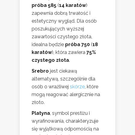
próba 585
(
14 karatów
)
zapewnia dobrą trwałość i
estetyczny wygląd. Dla osób
poszukujących wyższej
zawartości czystego złota,
idealna będzie
próba 750
(
18
karatów
), która zawiera
75%
czystego złota
.
Srebro
jest ciekawą
alternatywą, szczególnie dla
osób o wrażliwej
skórze
, które
mogą reagować alergicznie na
złoto.
Platyna
, symbol prestiżu i
wyrafinowania, charakteryzuje
się wyjątkową odpornością na