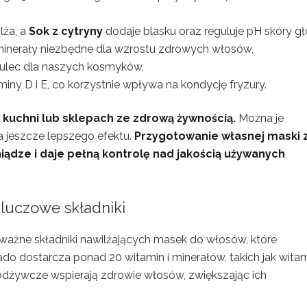
lża, a
Sok z cytryny
dodaje blasku oraz reguluje pH skóry g
 minerały niezbędne dla wzrostu zdrowych włosów,
ulec dla naszych kosmyków,
miny D i E, co korzystnie wpływa na kondycję fryzury.
 kuchni lub sklepach ze zdrową żywnością.
Można je
a jeszcze lepszego efektu.
Przygotowanie własnej maski 
ądze i daje pełną kontrolę nad jakością używanych
kluczowe składniki
ważne składniki nawilżających masek do włosów, które
ado dostarcza ponad 20 witamin i minerałów, takich jak wita
i odżywcze wspierają zdrowie włosów, zwiększając ich