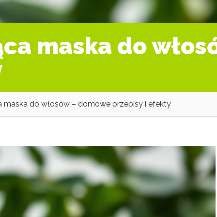
ąca maska do wło
y
a maska do włosów – domowe przepisy i efekty