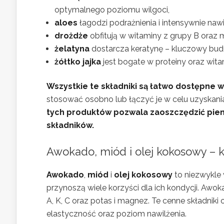
optymalnego poziomu wilgoci,
aloes
łagodzi podrażnienia i intensywnie nawi
drożdże
obfitują w witaminy z grupy B oraz
żelatyna
dostarcza keratynę – kluczowy bud
żółtko jajka
jest bogate w proteiny oraz wita
Wszystkie te składniki są łatwo dostępne w
stosować osobno lub łączyć je w celu uzyskani
tych produktów pozwala zaoszczędzić pieni
składników.
Awokado, miód i olej kokosowy – 
Awokado
,
miód
i
olej kokosowy
to niezwykle 
przynoszą wiele korzyści dla ich kondycji. Awok
A, K, C oraz potas i magnez. Te cenne składnik
elastyczność oraz poziom nawilżenia.