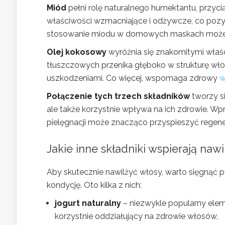
Miód
pełni rolę naturalnego humektantu, przyc
właściwości wzmacniające i odżywcze, co poz
stosowanie miodu w domowych maskach może 
Olej kokosowy
wyróżnia się znakomitymi właś
tłuszczowych przenika głęboko w strukturę wło
uszkodzeniami. Co więcej, wspomaga zdrowy
w
Połączenie tych trzech składników
tworzy si
ale także korzystnie wpływa na ich zdrowie. W
pielęgnacji może znacząco przyspieszyć regene
Jakie inne składniki wspierają naw
Aby skutecznie nawilżyć włosy, warto sięgnąć p
kondycję. Oto kilka z nich:
jogurt naturalny
– niezwykle popularny eleme
korzystnie oddziałujący na zdrowie włosów,