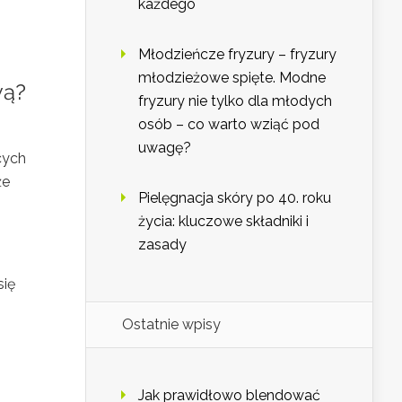
każdego
Młodzieńcze fryzury – fryzury
młodzieżowe spięte. Modne
wą?
fryzury nie tylko dla młodych
osób – co warto wziąć pod
uwagę?
cych
że
Pielęgnacja skóry po 40. roku
życia: kluczowe składniki i
zasady
się
Ostatnie wpisy
Jak prawidłowo blendować