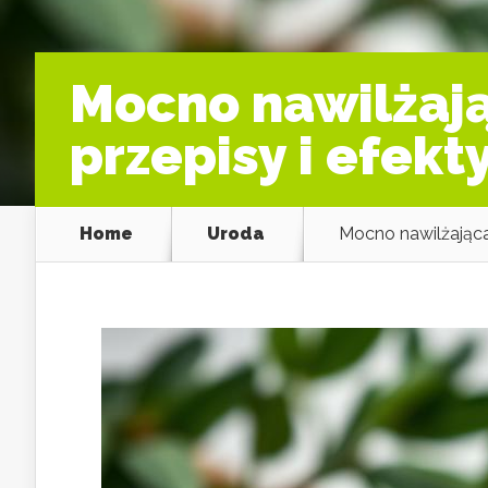
Mocno nawilżaj
przepisy i efekt
Home
Uroda
Mocno nawilżając