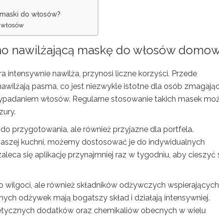
 maski do włosów?
i włosów
no nawilżającą maskę do włosów domo
óra intensywnie nawilża, przynosi liczne korzyści. Przede
 nawilżają pasma, co jest niezwykle istotne dla osób zmagają
wypadaniem włosów. Regularne stosowanie takich masek mo
zury.
do przygotowania, ale również przyjazne dla portfela.
 naszej kuchni, możemy dostosować je do indywidualnych
leca się aplikację przynajmniej raz w tygodniu, aby cieszyć 
ko wilgoci, ale również składników odżywczych wspierających
ych odżywek mają bogatszy skład i działają intensywniej.
etycznych dodatków oraz chemikaliów obecnych w wielu