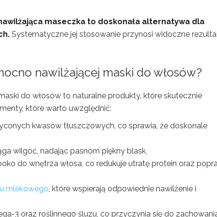
awilżająca maseczka to doskonała alternatywa dla
ch.
Systematyczne jej stosowanie przynosi widoczne rezulta
o mocno nawilżającej maski do włosów?
 maski do włosów to naturalne produkty, które skutecznie
menty, które warto uwzględnić:
nasyconych kwasów tłuszczowych, co sprawia, że doskonale
ąga wilgoć, nadając pasnom piękny blask,
oko do wnętrza włosa, co redukuje utratę protein oraz popr
u mlekowego
, które wspierają odpowiednie nawilżenie i
a-3 oraz roślinnego śluzu, co przyczynia się do zachowani