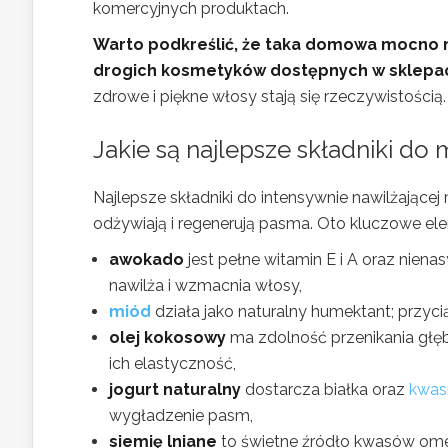
komercyjnych produktach.
Warto podkreślić, że taka domowa mocno n
drogich kosmetyków dostępnych w sklepa
zdrowe i piękne włosy stają się rzeczywistością.
Jakie są najlepsze składniki d
Najlepsze składniki do intensywnie nawilżającej
odżywiają i regenerują pasma. Oto kluczowe ele
awokado
jest pełne witamin E i A oraz nie
nawilża i wzmacnia włosy,
miód
działa jako naturalny humektant; przyci
olej kokosowy
ma zdolność przenikania głęb
ich elastyczność,
jogurt naturalny
dostarcza białka oraz
kwas
wygładzenie pasm,
siemię lniane
to świetne źródło kwasów omeg