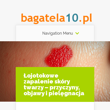
Navigation Menu
Łojotokowe
zapalenie skóry
twarzy – przyczyny,
objawy i pielęgnacja