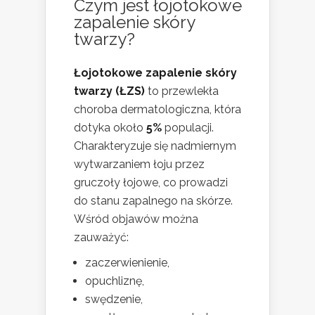
Czym jest łojotokowe
zapalenie skóry
twarzy?
Łojotokowe zapalenie skóry
twarzy (ŁZS)
to przewlekła
choroba dermatologiczna, która
dotyka około
5%
populacji.
Charakteryzuje się nadmiernym
wytwarzaniem łoju przez
gruczoły łojowe, co prowadzi
do stanu zapalnego na skórze.
Wśród objawów można
zauważyć:
zaczerwienienie,
opuchliznę,
swędzenie,