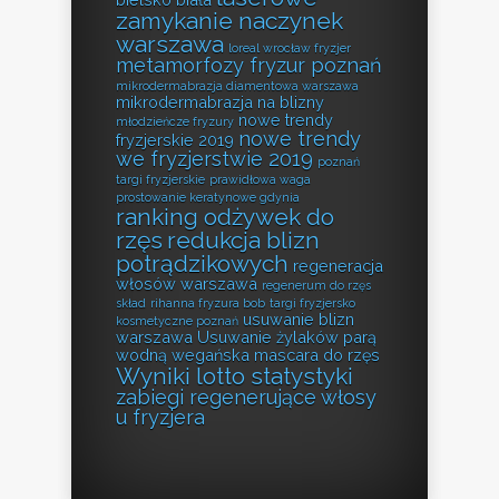
zamykanie naczynek
warszawa
loreal wrocław fryzjer
metamorfozy fryzur poznań
mikrodermabrazja diamentowa warszawa
mikrodermabrazja na blizny
nowe trendy
młodzieńcze fryzury
nowe trendy
fryzjerskie 2019
we fryzjerstwie 2019
poznań
targi fryzjerskie
prawidłowa waga
prostowanie keratynowe gdynia
ranking odżywek do
rzęs
redukcja blizn
potrądzikowych
regeneracja
włosów warszawa
regenerum do rzęs
skład
rihanna fryzura bob
targi fryzjersko
usuwanie blizn
kosmetyczne poznań
warszawa
Usuwanie żylaków parą
wodną
wegańska mascara do rzęs
Wyniki lotto statystyki
zabiegi regenerujące włosy
u fryzjera