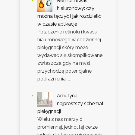
Retinol i kwas
hialuronowy: czy
można łączyć i jak rozdzielić
w czasie aplikację
Połączenie retinolu i kwasu
hialuronowego w codziennej
pielęgnacji skóry może
wydawać się skomplikowane,
zwłaszcza gdy na myśl
przychodzą potencjalne
podrażnienia. …
Arbutyna:
najprostszy schemat
pielęgnacji
Wielu z nas marzy o
promiennej, jednolitej cerze,
jednak skuteczna pielęgnacja