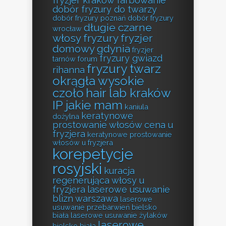
fryzjer kraków farbowanie
dobór fryzury do twarzy
dobór fryzury poznań
dobór fryzury
długie czarne
wrocław
włosy fryzury
fryzjer
domowy gdynia
fryzjer
fryzury gwiazd
tarnów forum
fryzury twarz
rihanna
okrągła wysokie
czoło
hair lab kraków
IP jakie mam
kaniula
keratynowe
dożylna
prostowanie włosów cena u
fryzjera
keratynowe prostowanie
włosów u fryzjera
korepetycje
rosyjski
kuracja
regenerująca włosy u
fryzjera
laserowe usuwanie
blizn warszawa
laserowe
usuwanie przebarwień bielsko
biała
laserowe usuwanie żylaków
laserowe
bielsko biała