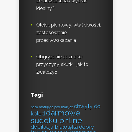
zmarszczki: Jak wybrać
idealny?
Olejek pichtowy: właściwości,
zastosowanie i
przeciwwskazania
Obgryzanie paznokci:
przyczyny, skutki i jak to
zwalczyć
Tagi
chwyty do
baza matująca pod makijaż
darmowe
kolęd
sudoku online
depilacja białołęka
dobry