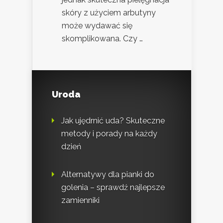
skóry z użyciem arbutyny
może wydawać się
skomplikowana. Czy …
Uroda
Jak ujędrnić uda? Skuteczne
metody i porady na każdy
dzień
Alternatywy dla pianki do
golenia – sprawdź najlepsze
zamienniki