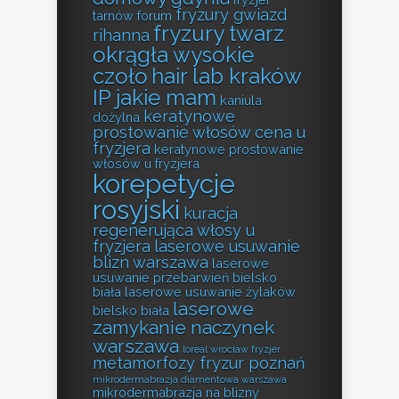
fryzury gwiazd
tarnów forum
fryzury twarz
rihanna
okrągła wysokie
czoło
hair lab kraków
IP jakie mam
kaniula
keratynowe
dożylna
prostowanie włosów cena u
fryzjera
keratynowe prostowanie
włosów u fryzjera
korepetycje
rosyjski
kuracja
regenerująca włosy u
fryzjera
laserowe usuwanie
blizn warszawa
laserowe
usuwanie przebarwień bielsko
biała
laserowe usuwanie żylaków
laserowe
bielsko biała
zamykanie naczynek
warszawa
loreal wrocław fryzjer
metamorfozy fryzur poznań
mikrodermabrazja diamentowa warszawa
mikrodermabrazja na blizny