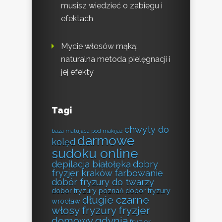
musisz wiedzieć o zabiegu i
efektach
Mycie włosów mąką:
naturalna metoda pielęgnacji i
jej efekty
Tagi
chwyty do
baza matująca pod makijaż
darmowe
kolęd
sudoku online
depilacja białołęka
dobry
fryzjer kraków farbowanie
dobór fryzury do twarzy
dobór fryzury poznań
dobór fryzury
długie czarne
wrocław
włosy fryzury
fryzjer
domowy gdynia
fryzjer