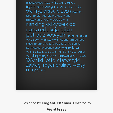
nowe trendy
młodzieńcze fryzury
nowe trendy
fryzjerskie 2019
we fryzjerstwie 2019
poznań
targi fryzjerskie
prawidłowa waga
prostowanie keratynowe gdynia
ranking odżywek do
rzęs
redukcja blizn
potrądzikowych
regeneracja
włosów warszawa
regenerum do rzęs
skład
rihanna fryzura bob
targi fryzjersko
usuwanie blizn
kosmetyczne poznań
warszawa
Usuwanie żylaków parą
wodną
wegańska mascara do rzęs
Wyniki lotto statystyki
zabiegi regenerujące włosy
u fryzjera
Designed by
Elegant Themes
| Powered by
WordPress