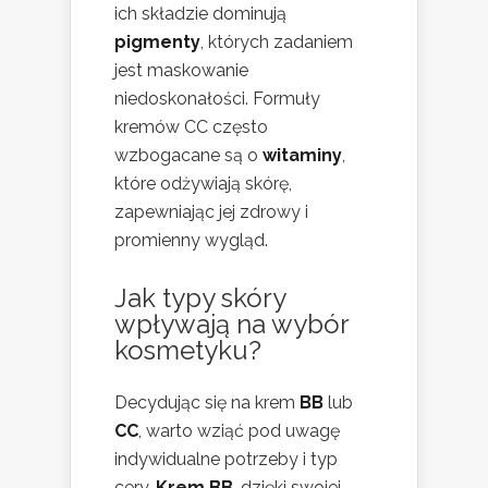
ich składzie dominują
pigmenty
, których zadaniem
jest maskowanie
niedoskonałości. Formuły
kremów CC często
wzbogacane są o
witaminy
,
które odżywiają skórę,
zapewniając jej zdrowy i
promienny wygląd.
Jak typy skóry
wpływają na wybór
kosmetyku?
Decydując się na krem
BB
lub
CC
, warto wziąć pod uwagę
indywidualne potrzeby i typ
cery.
Krem BB
, dzięki swojej