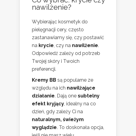
nawilżenie?
Wybierając kosmetyk do
pielęgnacji cery, często
zastanawiamy się, czy postawić
na
krycie
, czy na
nawilżenie
.
Odpowiedź zależy od potrzeb
Twojej skóry i Twoich
preferencji.
Kremy BB
są popularne ze
względu na ich
nawilżające
działanie
. Dają one
subtelny
efekt kryjący
, idealny na co
dzień, gdy zależy Ci na
naturalnym, świeżym
wyglądzie
. To doskonała opcja,
jeśli nie masz wielu