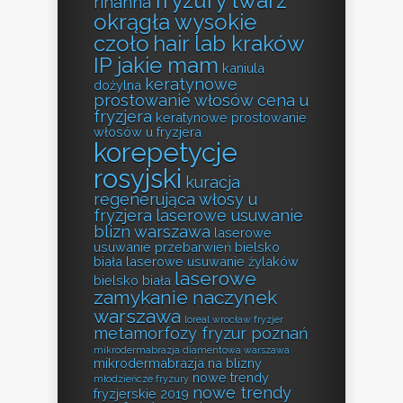
fryzury twarz
rihanna
okrągła wysokie
czoło
hair lab kraków
IP jakie mam
kaniula
keratynowe
dożylna
prostowanie włosów cena u
fryzjera
keratynowe prostowanie
włosów u fryzjera
korepetycje
rosyjski
kuracja
regenerująca włosy u
fryzjera
laserowe usuwanie
blizn warszawa
laserowe
usuwanie przebarwień bielsko
biała
laserowe usuwanie żylaków
laserowe
bielsko biała
zamykanie naczynek
warszawa
loreal wrocław fryzjer
metamorfozy fryzur poznań
mikrodermabrazja diamentowa warszawa
mikrodermabrazja na blizny
nowe trendy
młodzieńcze fryzury
nowe trendy
fryzjerskie 2019