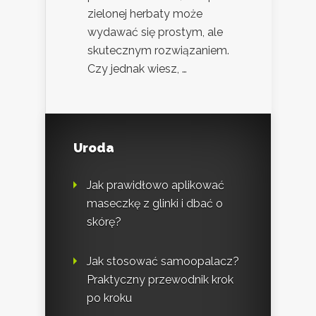
zielonej herbaty może
wydawać się prostym, ale
skutecznym rozwiązaniem.
Czy jednak wiesz, …
Uroda
Jak prawidłowo aplikować
maseczkę z glinki i dbać o
skórę?
Jak stosować samoopalacz?
Praktyczny przewodnik krok
po kroku