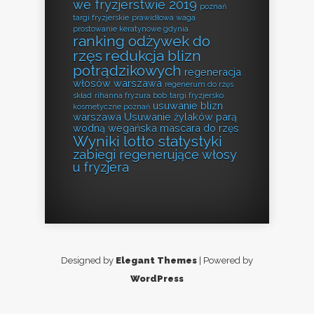
we fryzjerstwie 2019
poznań
targi fryzjerskie
prawidłowa waga
prostowanie keratynowe gdynia
ranking odżywek do
rzęs
redukcja blizn
potrądzikowych
regeneracja
włosów warszawa
regenerum do rzęs
skład
rihanna fryzura bob
targi fryzjersko
usuwanie blizn
kosmetyczne poznań
warszawa
Usuwanie żylaków parą
wodną
wegańska mascara do rzęs
Wyniki lotto statystyki
zabiegi regenerujące włosy
u fryzjera
Designed by
Elegant Themes
| Powered by
WordPress