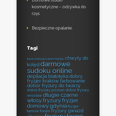
Domowe studio
kosmetyczne – odżywka do
rzęs
Bezpieczne opalanie.
Tagi
chwyty do
baza matująca pod makijaż
darmowe
kolęd
sudoku online
depilacja białołęka
dobry
fryzjer kraków farbowanie
dobór fryzury do twarzy
dobór fryzury poznań
dobór fryzury
długie czarne
wrocław
włosy fryzury
fryzjer
domowy gdynia
fryzjer
fryzury gwiazd
tarnów forum