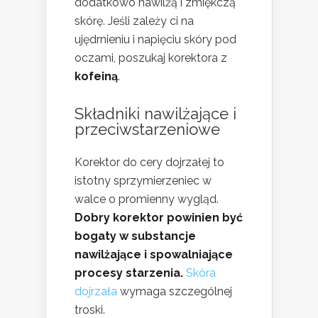
dodatkowo nawilżą i zmiękczą
skórę. Jeśli zależy ci na
ujędrnieniu i napięciu skóry pod
oczami, poszukaj korektora z
kofeiną
.
Składniki nawilżające i
przeciwstarzeniowe
Korektor do cery dojrzałej to
istotny sprzymierzeniec w
walce o promienny wygląd.
Dobry korektor powinien być
bogaty w substancje
nawilżające i spowalniające
procesy starzenia.
Skóra
dojrzała
wymaga szczególnej
troski.