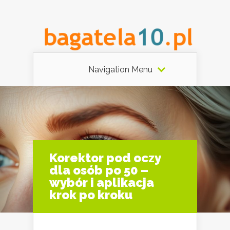
Navigation Menu
Korektor pod oczy
dla osób po 50 –
wybór i aplikacja
krok po kroku