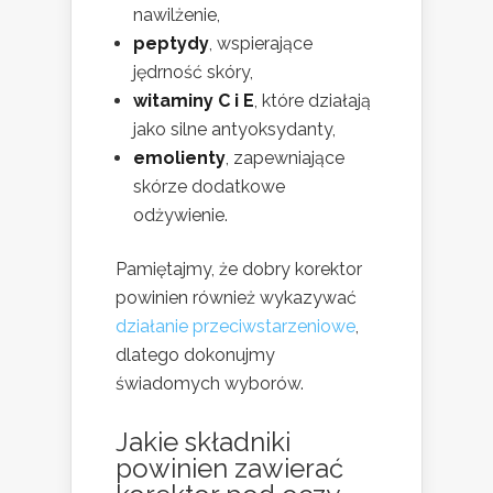
nawilżenie,
peptydy
, wspierające
jędrność skóry,
witaminy C i E
, które działają
jako silne antyoksydanty,
emolienty
, zapewniające
skórze dodatkowe
odżywienie.
Pamiętajmy, że dobry korektor
powinien również wykazywać
działanie przeciwstarzeniowe
,
dlatego dokonujmy
świadomych wyborów.
Jakie składniki
powinien zawierać