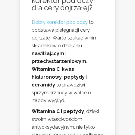
korektor pod oczy
dla cery dojrzałej?
Dobry korektor pod oczy
to
podstawa pielęgnacji cery
dojrzałej. Warto szukać w nim
składników o działaniu
nawilżającym
i
przeciwstarzeniowym
.
Witamina C
,
kwas
hialuronowy
,
peptydy
i
ceramidy
to prawdziwi
sprzymierzeńcy w walce o
młody wygląd.
Witamina C i peptydy
, dzięki
swoim właściwościom
antyoksydacyjnym, nie tylko
chronią skórę przed szkodliwym