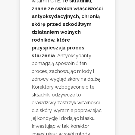
witamin C i E.
Te składniki,
znane ze swoich właściwości
antyoksydacyjnych, chronią
skórę przed szkodliwym
działaniem wolnych
rodników, które
przyspieszają proces
starzenia.
Antyoksydanty
pomagają spowolnić ten
proces, zachowując młody i
zdrowy wygląd skóry na dłużej.
Korektory wzbogacone o te
składniki odżywcze to
prawdziwy zastrzyk witalności
dla skóry, wyraźnie poprawiając
jej kondycję i dodając blasku.
Inwestując w taki korektor,
inwestujesz w swój młody