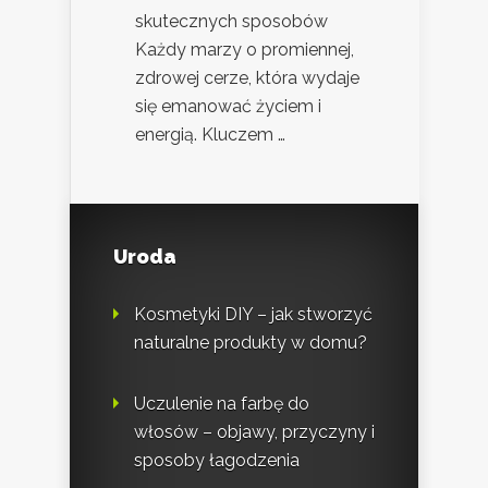
skutecznych sposobów
Każdy marzy o promiennej,
zdrowej cerze, która wydaje
się emanować życiem i
energią. Kluczem …
Uroda
Kosmetyki DIY – jak stworzyć
naturalne produkty w domu?
Uczulenie na farbę do
włosów – objawy, przyczyny i
sposoby łagodzenia