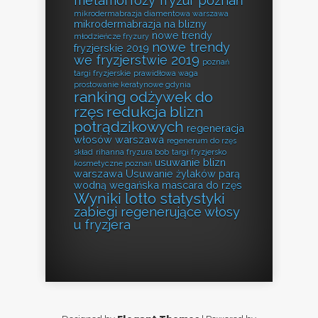
metamorfozy fryzur poznań
mikrodermabrazja diamentowa warszawa
mikrodermabrazja na blizny
nowe trendy
młodzieńcze fryzury
nowe trendy
fryzjerskie 2019
we fryzjerstwie 2019
poznań
targi fryzjerskie
prawidłowa waga
prostowanie keratynowe gdynia
ranking odżywek do
rzęs
redukcja blizn
potrądzikowych
regeneracja
włosów warszawa
regenerum do rzęs
skład
rihanna fryzura bob
targi fryzjersko
usuwanie blizn
kosmetyczne poznań
warszawa
Usuwanie żylaków parą
wodną
wegańska mascara do rzęs
Wyniki lotto statystyki
zabiegi regenerujące włosy
u fryzjera