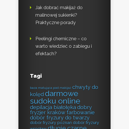
Jak dobrać makijaż do
malinowej sukienki?
Praktyczne porady
Peelingi chemiczne – co
warto wiedzieć o zabiegu i
efektach?
Tagi
chwyty do
baza matująca pod makijaż
darmowe
kolęd
sudoku online
depilacja białołęka
dobry
fryzjer kraków farbowanie
dobór fryzury do twarzy
dobór fryzury poznań
dobór fryzury
długie czarne
wrocław