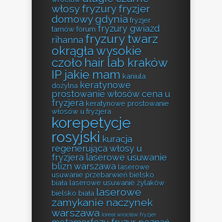
włosy fryzury
fryzjer
domowy gdynia
fryzjer
fryzury gwiazd
tarnów forum
fryzury twarz
rihanna
okrągła wysokie
czoło
hair lab kraków
IP jakie mam
kaniula
keratynowe
dożylna
prostowanie włosów cena u
fryzjera
keratynowe prostowanie
włosów u fryzjera
korepetycje
rosyjski
kuracja
regenerująca włosy u
fryzjera
laserowe usuwanie
blizn warszawa
laserowe
usuwanie przebarwień bielsko
biała
laserowe usuwanie żylaków
laserowe
bielsko biała
zamykanie naczynek
warszawa
loreal wrocław fryzjer