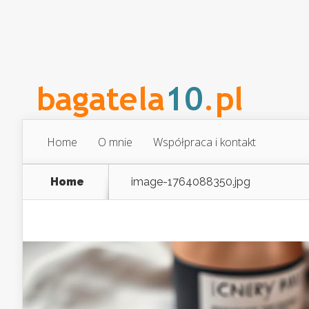
Home
O mnie
Współpraca i kontakt
Home
image-1764088350.jpg