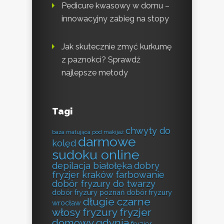
Pedicure kwasowy w domu –
innowacyjny zabieg na stopy
Jak skutecznie zmyć kurkumę
z paznokci? Sprawdź
najlepsze metody
Tagi
chwyty do
baza matująca pod makijaż
darmowe
kolęd
sudoku online
depilacja białołęka
dobry
fryzjer kraków farbowanie
dobór fryzury do twarzy
dobór fryzury poznań
dobór fryzury
długie czarne
wrocław
włosy fryzury
fryzjer
domowy gdynia
fryzjer