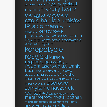
fryzury gwiazd
tarnów forum
fryzury twarz
rihanna
okrągła wysokie
czoło
hair lab kraków
IP jakie mam
kaniula
keratynowe
dożylna
prostowanie włosów cena u
fryzjera
keratynowe prostowanie
włosów u fryzjera
korepetycje
rosyjski
kuracja
regenerująca włosy u
fryzjera
laserowe usuwanie
blizn warszawa
laserowe
usuwanie przebarwień bielsko
biała
laserowe usuwanie żylaków
laserowe
bielsko biała
zamykanie naczynek
warszawa
loreal wrocław fryzjer
metamorfozy fryzur poznań
mikrodermabrazja diamentowa warszawa
mikrodermabrazja na blizny