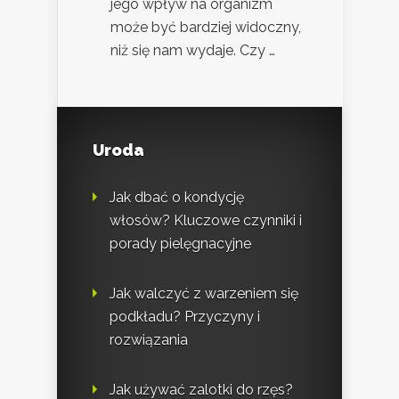
jego wpływ na organizm
może być bardziej widoczny,
niż się nam wydaje. Czy …
Uroda
Jak dbać o kondycję
włosów? Kluczowe czynniki i
porady pielęgnacyjne
Jak walczyć z warzeniem się
podkładu? Przyczyny i
rozwiązania
Jak używać zalotki do rzęs?