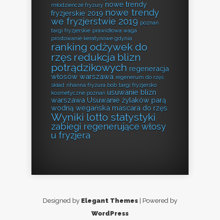
nowe trendy
młodzieńcze fryzury
nowe trendy
fryzjerskie 2019
we fryzjerstwie 2019
poznań
targi fryzjerskie
prawidłowa waga
prostowanie keratynowe gdynia
ranking odżywek do
rzęs
redukcja blizn
potrądzikowych
regeneracja
włosów warszawa
regenerum do rzęs
skład
rihanna fryzura bob
targi fryzjersko
usuwanie blizn
kosmetyczne poznań
warszawa
Usuwanie żylaków parą
wodną
wegańska mascara do rzęs
Wyniki lotto statystyki
zabiegi regenerujące włosy
u fryzjera
Designed by
Elegant Themes
| Powered by
WordPress