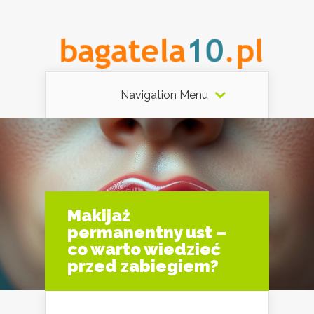
Navigation Menu
Makijaż
permanentny ust –
co warto wiedzieć
przed zabiegiem?